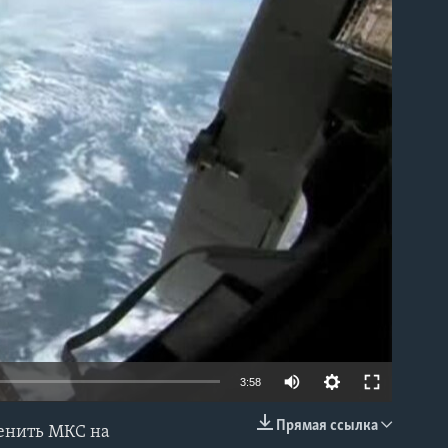
able
3:58
Прямая ссылка
менить МКС на
EMBED