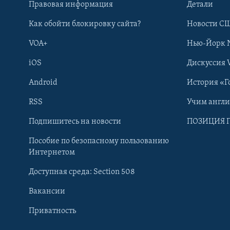
Правовая информация
Детали
Как обойти блокировку сайта?
Новости СШ
VOA+
Нью-Йорк 
iOS
Дискуссия 
Android
История «Г
RSS
Учим англ
Learning English
Подпишитесь на новости
ПОЗИЦИЯ 
Пособие по безопасному пользованию
СОЦИАЛЬНЫЕ СЕТИ
Интернетом
Доступная среда: Section 508
Вакансии
Приватность
Языки