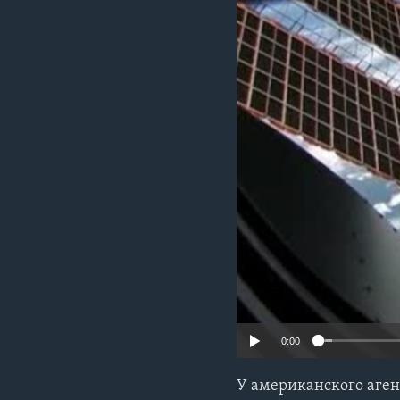
0:00
У американского агент