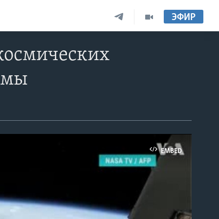
ЭФИР
 космических
рмы
EMBED