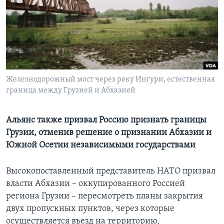
Learning English
СОЦИАЛЬНЫЕ СЕТИ
Железнодорожный мост через реку Ингури, естественная
граница между Грузией и Абхазией
Языки
Альянс также призвал Россию признать границы
Грузии, отменив решение о признании Абхазии и
Южной Осетии независимыми государствами
Высокопоставленный представитель НАТО призвал
власти Абхазии – оккупированного Россией
региона Грузии – пересмотреть планы закрытия
двух пропускных пунктов, через которые
осуществляется въезд на территорию,