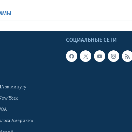
Ы
АММЫ
Ы
СОЦИАЛЬНЫЕ СЕТИ
А за минуту
New York
VOA
олоса Америки»