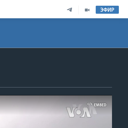
ЭФИР
EMBED