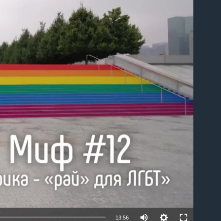
able
13:56