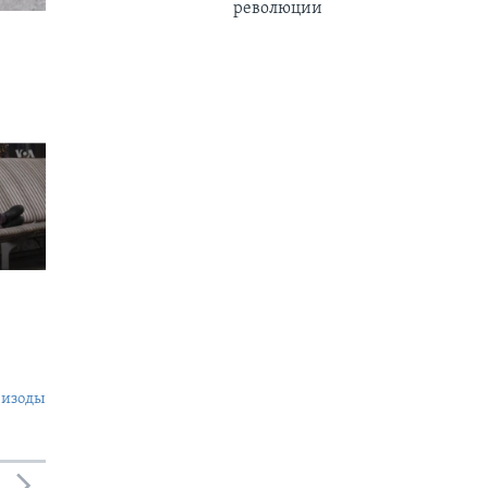
революции
пизоды