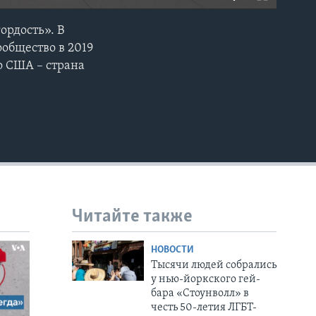
ордость». В
EMBED
общество в 2019
о США – страна
Читайте также
НОВОСТИ
Тысячи людей собрались
у нью-йоркского гей-
бара «Стоунволл» в
честь 50-летия ЛГБТ-