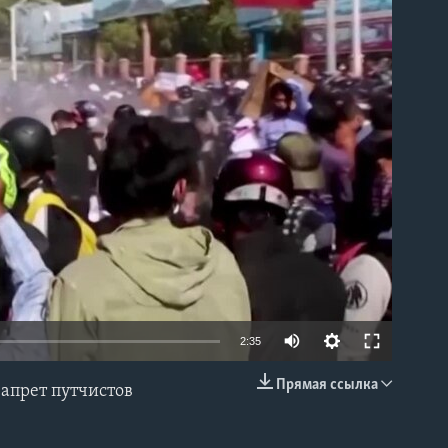
able
2:35
Прямая ссылка
запрет путчистов
EMBED