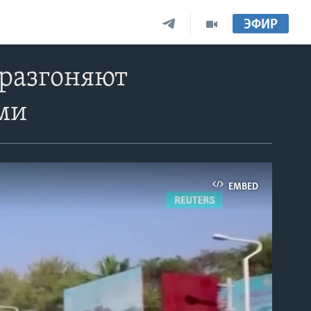
ЭФИР
разгоняют
ми
EMBED