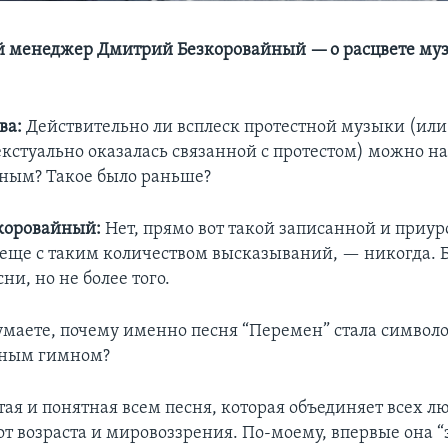
 менеджер Дмитрий Безкоровайный — о расцвете муз
ва:
Действительно ли всплеск протестной музыки (ил
екстуально оказалась связанной с протестом) можно на
ным? Такое было раньше?
коровайный:
Нет, прямо вот такой записанной и приур
 еще с таким количеством высказываний, — никогда. 
ни, но не более того.
умаете, почему именно песня “Перемен” стала символо
зным гимном?
тая и понятная всем песня, которая объединяет всех л
т возраста и мировоззрения. По-моему, впервые она “