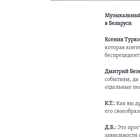
Музыкальный
в Беларуси
Ксения Турко
которая конт
беспрецедент
Дмитрий Без
событиям, да
отдельные пес
К.Т.:
Как вы д
его своеобра
Д.Б.:
Это прос
зависимости о