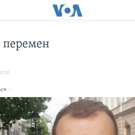
 перемен
а
21:30
ься