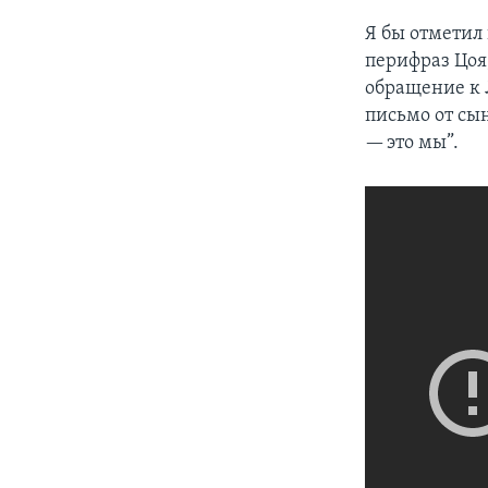
Я бы отметил
перифраз Цоя,
обращение к 
письмо от сын
— это мы”.