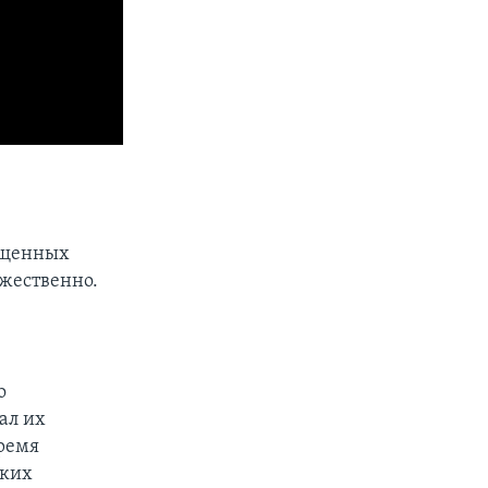
вященных
ожественно.
о
ал их
Время
ских