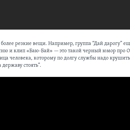
 более резкие вещи. Например, группа “Дай дарогу” е
сню и клип «Баю-Бай» — это такой черный юмор про 
лица человека, которому по долгу службы надо крушит
а державу стоять”.