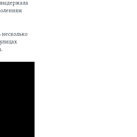
я выдержала
колениям
ь несколько
 улицах
h.