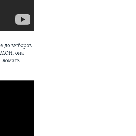
ще до выборов
ОМОН, она
ь-ломать-