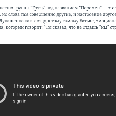
 песню группы “Грязь” под названием “Перемен” — это
 но слова там совершенно другие, и настроение другое
Лукашенко как к отцу, к тому самому Батьке, эмоцион
а, который говорит: “Ты сказал, что не отдашь “им” ст