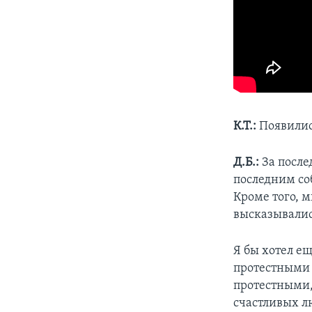
К.Т.:
Появилис
Д.Б.:
За после
последним соб
Кроме того, 
высказывалис
Я бы хотел ещ
протестными 
протестными,
счастливых л