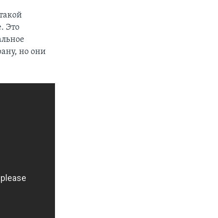
 такой
. Это
альное
рану, но они