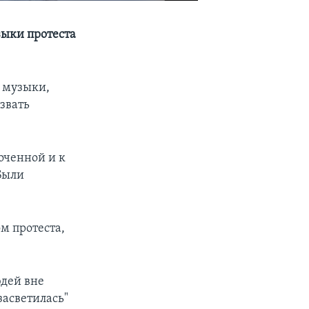
ыки протеста
и музыки,
звать
оченной и к
Были
м протеста,
юдей вне
засветилась"