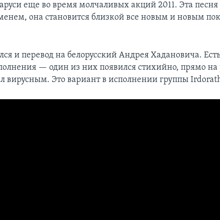
ларуси еще во время молчаливых акций 2011. Эта песн
менем, она становится близкой все новым и новым по
лся и перевод на белорусский Андрея Хадановича. Ест
полнения — один из них появился стихийно, прямо на
л вирусным. Это вариант в исполнении группы Irdorat