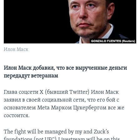
Learning English
СОЦИАЛЬНЫЕ СЕТИ
Илон Маск
Языки
Илон Маск добавил, что все вырученные деньги
передадут ветеранам
Глава соцсети X (бывший Twitter) Илон Маск
заявил в своей социальной сети, что его бой с
основателем Meta Марком Цукербергом все же
состоится.
The fight will be managed by my and Zuck’s
foundations (not UFC).Livestream will be on this