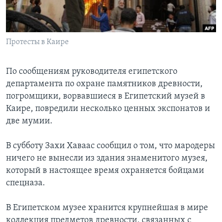
Learning English
Протесты в Каире
СОЦИАЛЬНЫЕ СЕТИ
По сообщениям руководителя египетского
департамента по охране памятников древности,
Языки
погромщики, ворвавшиеся в Египетский музей в
Каире, повредили несколько ценных экспонатов и
две мумии.
В субботу Захи Хаваас сообщил о том, что мародеры
ничего не вынесли из здания знаменитого музея,
который в настоящее время охраняется бойцами
спецназа.
В Египетском музее хранится крупнейшая в мире
коллекция предметов древности, связанных с