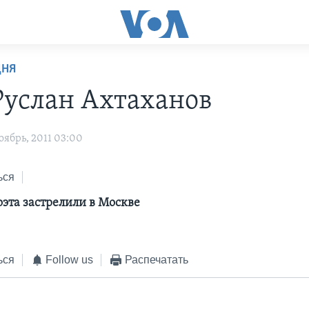
ДНЯ
Руслан Ахтаханов
ябрь, 2011 03:00
ься
оэта застрелили в Москве
ься
Follow us
Распечатать