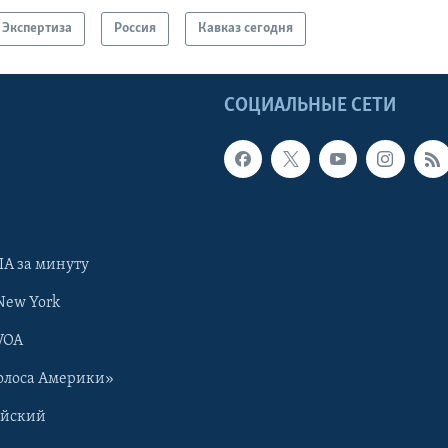
Экспертиза
Россия
Кавказ сегодня
Ы
СОЦИАЛЬНЫЕ СЕТИ
А за минуту
New York
VOA
олоса Америки»
ийский