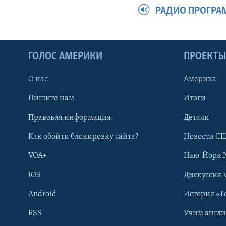
РАДИО ПРОГР
ГОЛОС АМЕРИКИ
ПРОЕКТ
О нас
Америка
Пишите нам
Итоги
Правовая информация
Детали
Как обойти блокировку сайта?
Новости СШ
VOA+
Нью-Йорк 
iOS
Дискуссия 
Android
История «Г
RSS
Учим англ