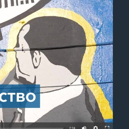
able
2:24