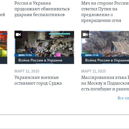
Россия и Украина
Мяч на стороне России:
продолжают обмениваться
ответил Путин на
оей
ударами беспилотников
предложение о
прекращении огня
МАРТ 12, 2025
МАРТ 11, 2025
Украинские военные
Массированная атака
оставляют город Суджа
на Москву и Подмосков
есть погибшие и ране
Все э
Ы