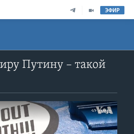
ЭФИР
иру Путину – такой
EMBED