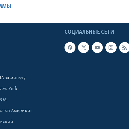
АММЫ
Ы
СОЦИАЛЬНЫЕ СЕТИ
А за минуту
New York
VOA
олоса Америки»
ийский