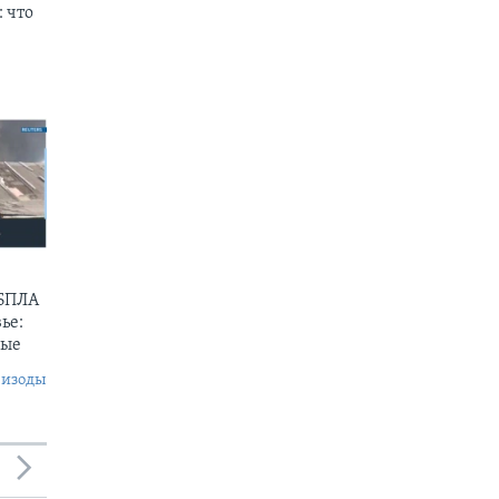
 что
 БПЛА
ье:
ные
пизоды