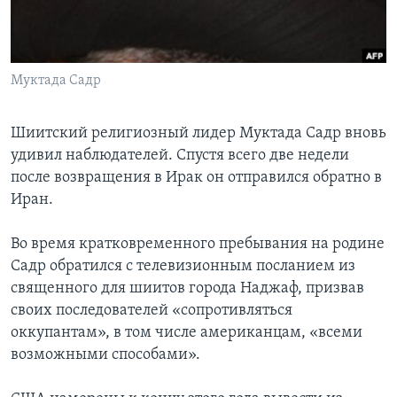
Learning English
СОЦИАЛЬНЫЕ СЕТИ
Муктада Садр
Шиитский религиозный лидер Муктада Садр вновь
удивил наблюдателей. Спустя всего две недели
Языки
после возвращения в Ирак он отправился обратно в
Иран.
Во время кратковременного пребывания на родине
Садр обратился с телевизионным посланием из
священного для шиитов города Наджаф, призвав
своих последователей «сопротивляться
оккупантам», в том числе американцам, «всеми
возможными способами».