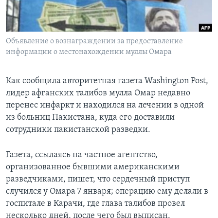
Learning English
Объявление о вознаграждении за предоставление
СОЦИАЛЬНЫЕ СЕТИ
информации о местонахождении муллы Омара
Как сообщила авторитетная газета Washington Post,
Языки
лидер афганских талибов мулла Омар недавно
перенес инфаркт и находился на лечении в одной
из больниц Пакистана, куда его доставили
сотрудники пакистанской разведки.
Газета, ссылаясь на частное агентство,
организованное бывшими американскими
разведчиками, пишет, что сердечный приступ
случился у Омара 7 января; операцию ему делали в
госпитале в Карачи, где глава талибов провел
несколько дней, после чего был выписан.