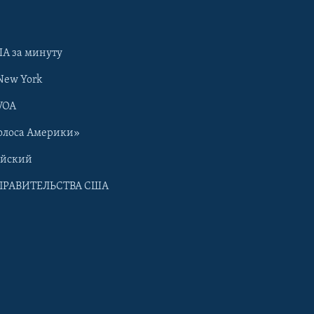
А за минуту
New York
VOA
олоса Америки»
ийский
ПРАВИТЕЛЬСТВА США