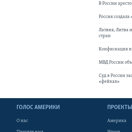
В России арест
Россия создала
Латвия, Литва 
стран
Конфискация и
МВД России объ
Суд в России з
«фейках»
ГОЛОС АМЕРИКИ
ПРОЕКТ
О нас
Америка
Пишите нам
Итоги