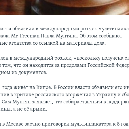
ласти объявили в международный розыск мультиплика
риала Mr. Freeman Павла Мунтяна. Об этом сообщают
ные агентства со ссылкой на материалы дела.
лен в международный розыск, «поскольку получена о
 том, что он находится за пределами Российской Феде
одном из документов.
4 года живёт на Кипре. В России власти объявили его 
нив в критике российского вторжения в Украину и сбо
. Сам Мунтян заявляет, что собирает деньги в поддер
ины, а не её армии.
уд в Москве заочно приговорил мультипликатора к 8 го