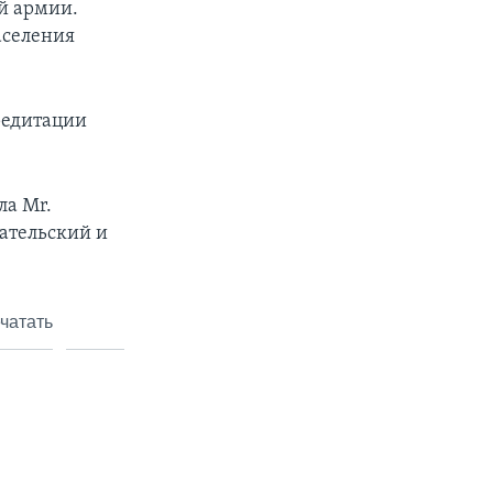
й армии.
аселения
кредитации
ла Mr.
вательский и
чатать