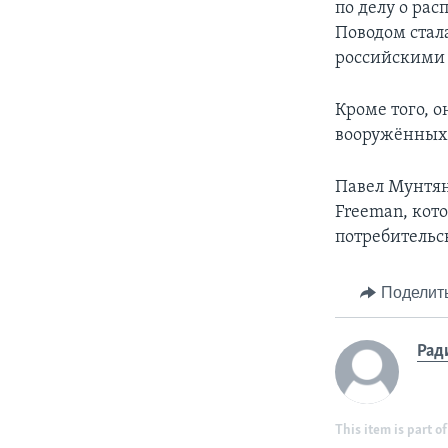
по делу о ра
Поводом стал
российскими 
Кроме того, о
вооружённых 
Павел Мунтян
Freeman, кот
потребительс
Поделит
Рад
This item is part of