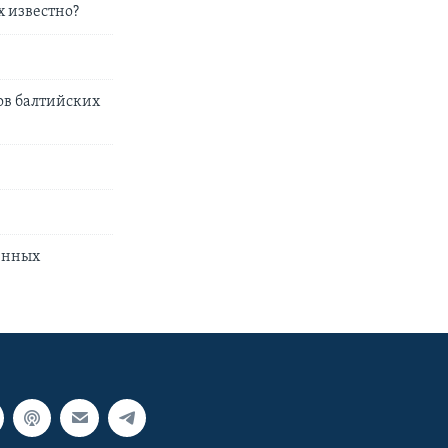
х известно?
ов балтийских
оенных