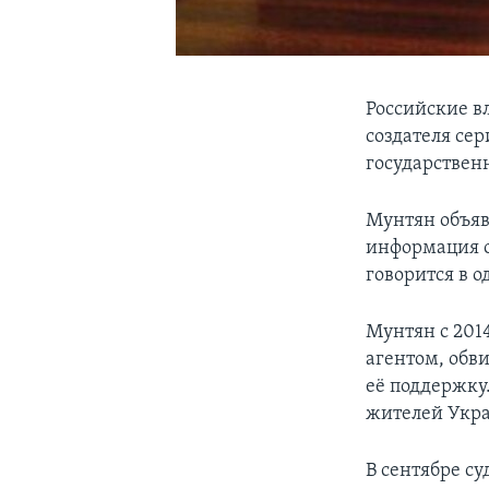
Российские в
создателя се
государствен
Мунтян объяв
информация о
говорится в 
Мунтян с 201
агентом, обви
её поддержку
жителей Укра
В сентябре с