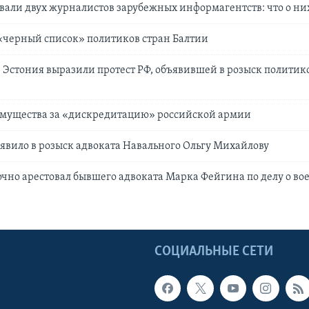
овали двух журналистов зарубежных информагентств: что о ни
 «черный список» политиков стран Балтии
и Эстония выразили протест РФ, объявившей в розыск политик
мущества за «дискредитацию» российской армии
явило в розыск адвоката Навального Ольгу Михайлову
аочно арестовал бывшего адвоката Марка Фейгина по делу о в
Ы
СОЦИАЛЬНЫЕ СЕТИ