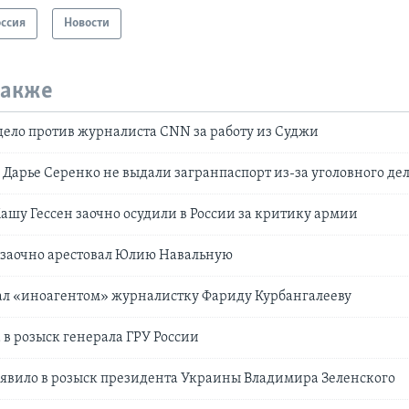
оссия
Новости
также
дело против журналиста CNN за работу из Суджи
Дарье Серенко не выдали загранпаспорт из-за уголовного де
шу Гессен заочно осудили в России за критику армии
 заочно арестовал Юлию Навальную
л «иноагентом» журналистку Фариду Курбангалееву
 в розыск генерала ГРУ России
явило в розыск президента Украины Владимира Зеленского