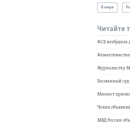
В мире
Р
Читайте 
ФСБ возбудила 
Фемактивистке 
Журналистку Ма
Басманный суд
Минюст призна
Чехия объявила
МВД России объ