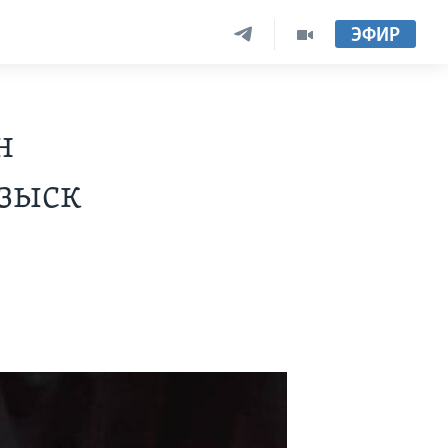
ЭФИР
н
зыск