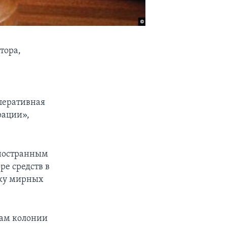
тора,
перативная
рации»,
иностранным
ре средств в
жку мирных
дам колонии