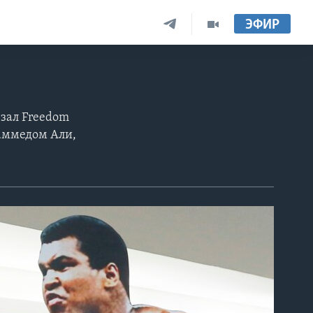
ЭФИР
 зал Freedom
хаммедом Али,