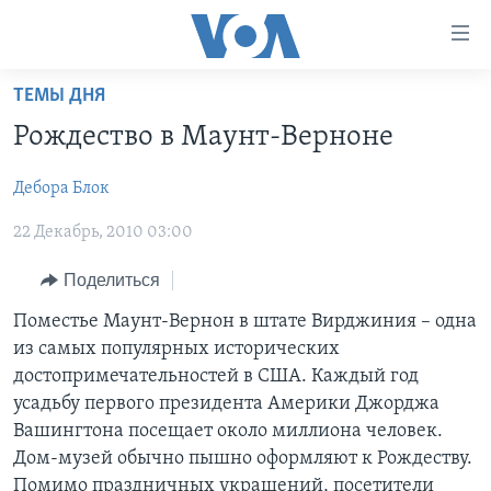
Линки
доступности
Перейти
ТЕМЫ ДНЯ
на
ГЛАВНОЕ
Рождество в Маунт-Верноне
основной
ПРОГРАММЫ
контент
Дебора Блок
ПРОЕКТЫ
Перейти
АМЕРИКА
к
22 Декабрь, 2010 03:00
ЭКСПЕРТИЗА
НОВОСТИ ЗА МИНУТУ
УЧИМ АНГЛИЙСКИЙ
основной
ИНТЕРВЬЮ
ИТОГИ
НАША АМЕРИКАНСКАЯ ИСТОРИЯ
навигации
Поделиться
Перейти
ФАКТЫ ПРОТИВ ФЕЙКОВ
ПОЧЕМУ ЭТО ВАЖНО?
А КАК В АМЕРИКЕ?
Поместье Маунт-Вернон в штате Вирджиния – одна
в
из самых популярных исторических
ЗА СВОБОДУ ПРЕССЫ
ДИСКУССИЯ VOA
АРТЕФАКТЫ
поиск
достопримечательностей в США. Каждый год
УЧИМ АНГЛИЙСКИЙ
ДЕТАЛИ
АМЕРИКАНСКИЕ ГОРОДКИ
усадьбу первого президента Америки Джорджа
Вашингтона посещает около миллиона человек.
ВИДЕО
НЬЮ-ЙОРК NEW YORK
ТЕСТЫ
Дом-музей обычно пышно оформляют к Рождеству.
ПОДПИСКА НА НОВОСТИ
АМЕРИКА. БОЛЬШОЕ ПУТЕШЕСТВИЕ
Помимо праздничных украшений, посетители