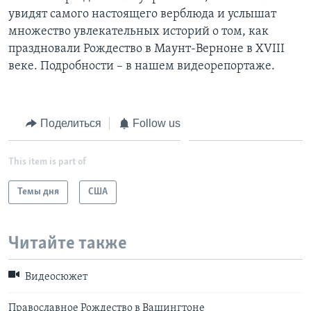
увидят самого настоящего верблюда и услышат
Learning English
множество увлекательных историй о том, как
праздновали Рождество в Маунт-Верноне в XVIII
СОЦИАЛЬНЫЕ СЕТИ
веке. Подробности – в нашем видеорепортаже.
Поделиться
Follow us
Языки
This item is part of
Темы дня
США
Читайте также
Видеосюжет
Православное Рождество в Вашингтоне