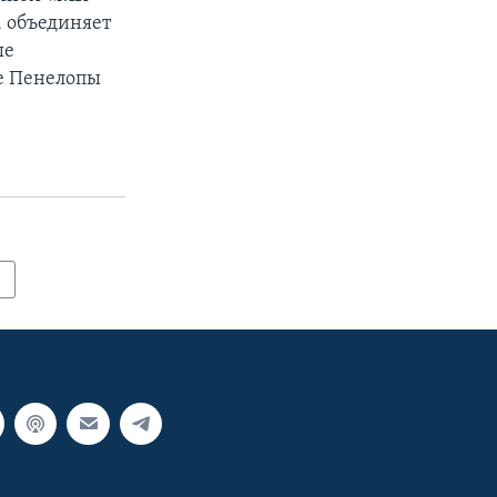
, объединяет
ые
же Пенелопы
ы