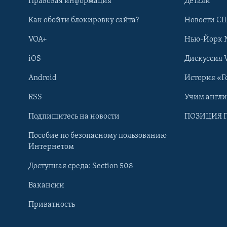
Правовая информация
Детали
Как обойти блокировку сайта?
Новости СШ
VOA+
Нью-Йорк 
iOS
Дискуссия 
Android
История «Г
RSS
Учим англ
Learning English
Подпишитесь на новости
ПОЗИЦИЯ 
Пособие по безопасному пользованию
СОЦИАЛЬНЫЕ СЕТИ
Интернетом
Доступная среда: Section 508
Вакансии
Приватность
Языки