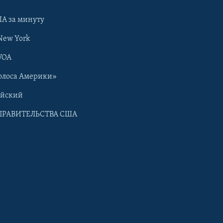
А за минуту
New York
VOA
олоса Америки»
ийский
ПРАВИТЕЛЬСТВА США