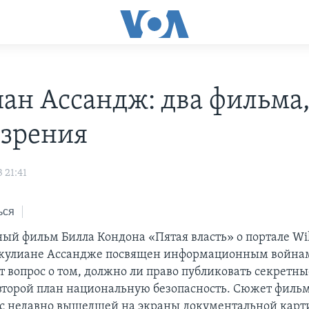
ан Ассандж: два фильма,
 зрения
 21:41
ься
ый фильм Билла Кондона «Пятая власть» о портале Wik
Джулиане Ассандже посвящен информационным война
ит вопрос о том, должно ли право публиковать секретн
 второй план национальную безопасность. Сюжет филь
 с недавно вышедшей на экраны документальной кар