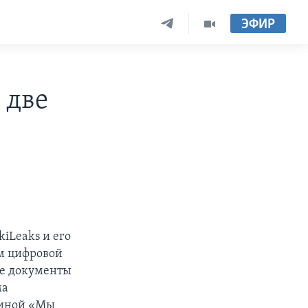
ЭФИР
 две
iLeaks и его
м цифровой
ые документы
ма
тиной «Мы