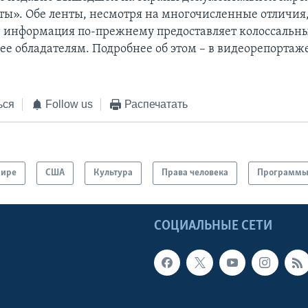
ты». Обе ленты, несмотря на многочисленные отличия
 информация по-прежнему предоставляет колоссальн
ее обладателям. Подробнее об этом – в видеорепорта
ься
Follow us
Распечатать
мире
США
Культура
Права человека
Программ
Ы
СОЦИАЛЬНЫЕ СЕТИ