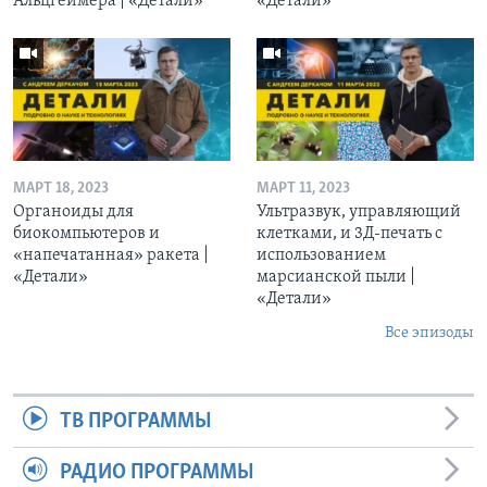
Альцгеймера | «Детали»
«Детали»
МАРТ 18, 2023
МАРТ 11, 2023
Органоиды для
Ультразвук, управляющий
биокомпьютеров и
клетками, и 3Д-печать c
«напечатанная» ракета |
использованием
«Детали»
марсианской пыли |
«Детали»
Все эпизоды
ТВ ПРОГРАММЫ
РАДИО ПРОГРАММЫ