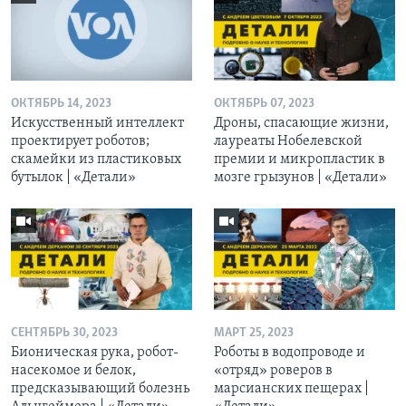
ОКТЯБРЬ 14, 2023
ОКТЯБРЬ 07, 2023
Искусственный интеллект
Дроны, спасающие жизни,
проектирует роботов;
лауреаты Нобелевской
скамейки из пластиковых
премии и микропластик в
бутылок | «Детали»
мозге грызунов | «Детали»
СЕНТЯБРЬ 30, 2023
МАРТ 25, 2023
Бионическая рука, робот-
Роботы в водопроводе и
насекомое и белок,
«отряд» роверов в
предсказывающий болезнь
марсианских пещерах |