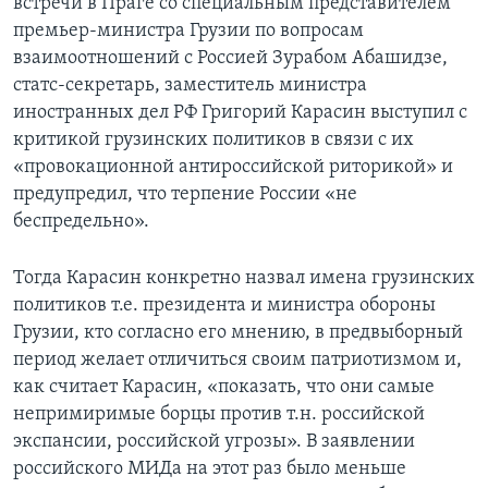
встречи в Праге со специальным представителем
премьер-министра Грузии по вопросам
взаимоотношений с Россией Зурабом Абашидзе,
статс-секретарь, заместитель министра
иностранных дел РФ Григорий Карасин выступил с
критикой грузинских политиков в связи с их
«провокационной антироссийской риторикой» и
предупредил, что терпение России «не
беспредельно».
Тогда Карасин конкретно назвал имена грузинских
политиков т.е. президента и министра обороны
Грузии, кто согласно его мнению, в предвыборный
период желает отличиться своим патриотизмом и,
как считает Карасин, «показать, что они самые
непримиримые борцы против т.н. российской
экспансии, российской угрозы». В заявлении
российского МИДа на этот раз было меньше