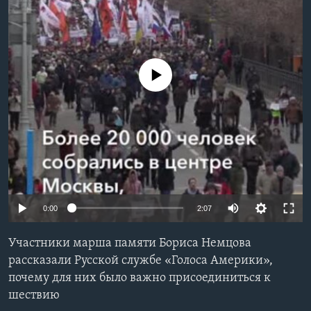
Learning English
СОЦИАЛЬНЫЕ СЕТИ
No media source currently available
Языки
0:00
2:07
Участники марша памяти Бориса Немцова
рассказали Русской службе «Голоса Америки»,
почему для них было важно присоединиться к
шествию