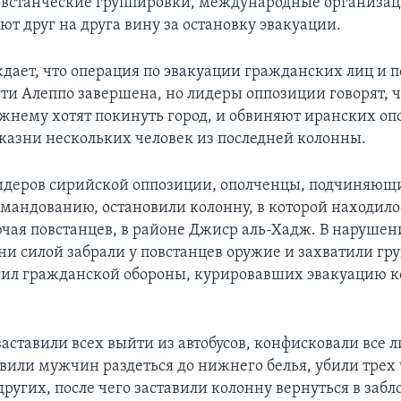
встанческие группировки, международные организа
ют друг на друга вину за остановку эвакуации.
ждает, что операция по эвакуации гражданских лиц и п
сти Алеппо завершена, но лидеры оппозиции говорят, 
жнему хотят покинуть город, и обвиняют иранских оп
 казни нескольких человек из последней колонны.
идеров сирийской оппозиции, ополченцы, подчиняющ
мандованию, остановили колонну, в которой находило
ючая повстанцев, в районе Джиср аль-Хадж. В нарушен
ни силой забрали у повстанцев оружие и захватили гр
сил гражданской обороны, курировавших эвакуацию к
аставили всех выйти из автобусов, конфисковали все 
авили мужчин раздеться до нижнего белья, убили трех 
других, после чего заставили колонну вернуться в за