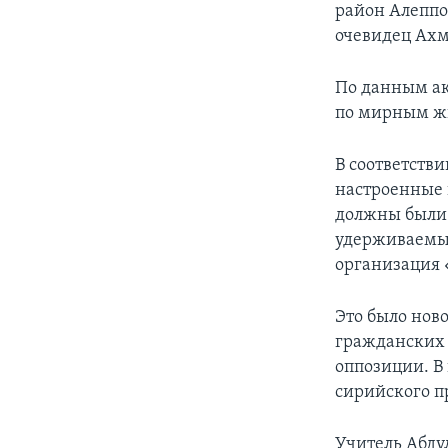
район Алеппо.
очевидец Ахм
По данным ак
по мирным жи
В соответстви
настроенные 
должны были 
удерживаемы
организация 
Это было нов
гражданских 
оппозиции. В
сирийского п
Учитель Абду