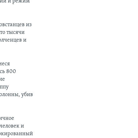
ции и режим
овстанцев из
что тысячи
олченцев и
иеся
сь 800
ие
уппу
олонны, убив
личное
человек и
блокированный