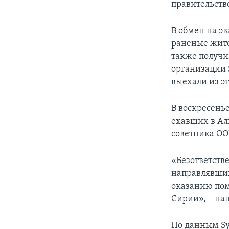
правительств
В обмен на э
раненые жите
также получи
организации S
выехали из э
В воскресень
ехавших в Ал
советника ОО
«Безответств
направлявших
оказанию по
Сирии», – нап
По данным Syr