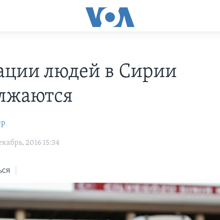
ации людей в Сирии
лжаются
ер
кабрь, 2016 15:34
ься