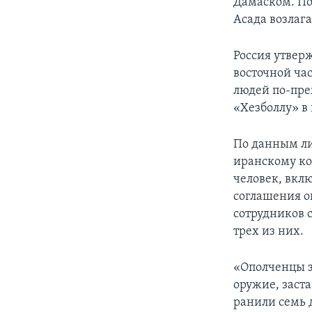
Дамаском. По
Асада возлага
Россия утвер
восточной ча
людей по-пре
«Хезболлу» в
По данным л
иранскому ко
человек, вкл
соглашения о
сотрудников 
трех из них.
«Ополченцы з
оружие, заст
ранили семь 