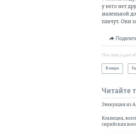
у него нет др
маленькой доч
плачут. Они з
Поделит
This item is part of
В мире
Го
Читайте 
Эвакуация из А
Коалиция, возг
сирийских вое