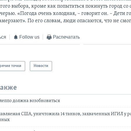
угого выбора, кроме как попытаться покинуть город со 
ерью. «Погода очень холодная, – говорит он. – Дети г
амерзают». По его словам, люди опасаются, что не смо
ься
Follow us
Распечатать
рячие точки
Новости
также
леппо должна возобновиться
лавляемая США, уничтожила 14 танков, захваченных ИГИЛ у р
нных