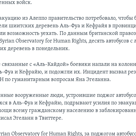
енных войск.
вакуацию из Алеппо правительство потребовало, чтобы 
ли шиитских деревень Аль-Фуа и Кефрайя в провинц
ли возможность уехать. По данным британской прав
yrian Observatory for Human Rights, десять автобусов с
тих деревень в понедельник.
е связанные с «Аль-Кайдой» боевики напали на колонну
ь-Фуа и Кефрайю, и подожгли их. Инцидент вызвал р
Н по гуманитарным вопросам Яна Эгеланна.
енные вооруженные люди, устроившие поджог автобусо
ся в Аль-Фуа и Кефрайю, подрывают усилия по эвакуа
мощи всему гражданскому населению в заблокирован
исал Эгеланн в Твиттере.
ian Observatory for Human Rights, за поджогом автобус