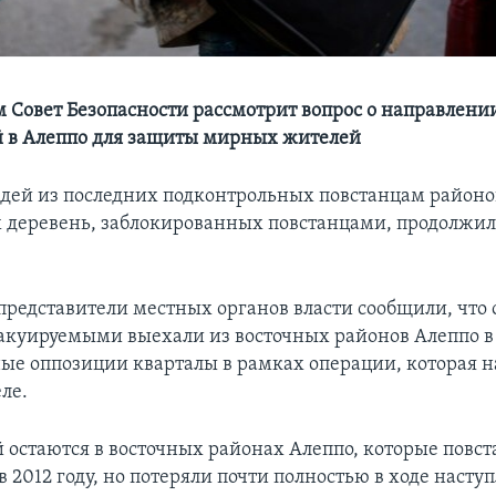
 Совет Безопасности рассмотрит вопрос о направлени
 в Алеппо для защиты мирных жителей
дей из последних подконтрольных повстанцам районо
х деревень, заблокированных повстанцами, продолжил
представители местных органов власти сообщили, что 
эвакуируемыми выехали из восточных районов Алеппо в
ые оппозиции кварталы в рамках операции, которая н
ле.
 остаются в восточных районах Алеппо, которые повс
в 2012 году, но потеряли почти полностью в ходе насту