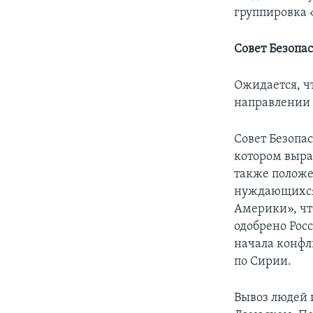
группировка 
Совет Безопа
Ожидается, чт
направлении 
Совет Безопа
котором выра
также положе
нуждающихся 
Америки», чт
одобрено Рос
начала конфл
по Сирии.
Вывоз людей 