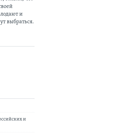
своей
олодают и
гут выбраться.
оссийских и