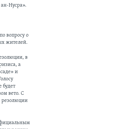
 ан-Нусра».
по вопросу о
ых жителей.
езолюции, в
ризиса, а
саде» и
Голосу
е будет
ом вето. С
а резолюции
 официальным