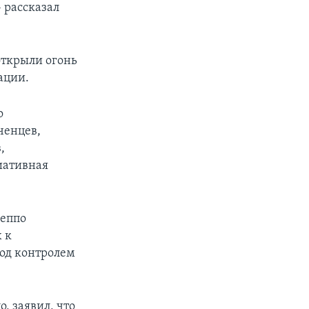
– рассказал
открыли огонь
ации.
о
ченцев,
,
иативная
леппо
 к
под контролем
, заявил, что