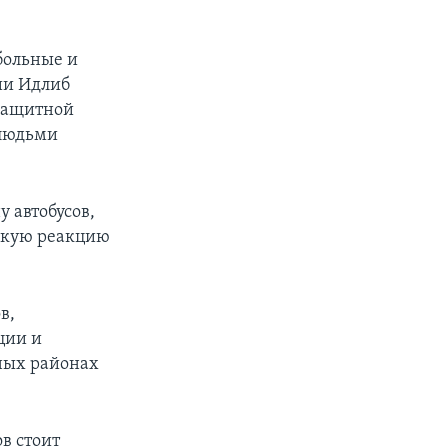
больные и
ии Идлиб
озащитной
 людьми
 автобусов,
езкую реакцию
в,
ции и
ных районах
ов стоит