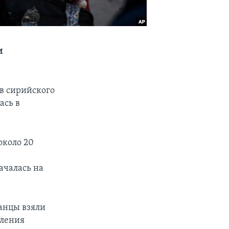
и
в сирийского
ась в
около 20
ачалась на
танцы взяли
пления