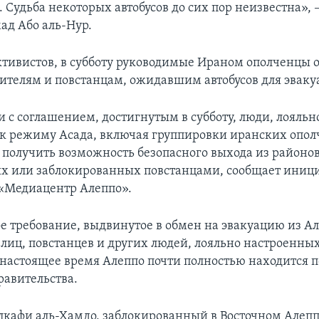
 Судьба некоторых автобусов до сих пор неизвестна», 
ад Або аль-Нур.
тивистов, в субботу руководимые Ираном ополченцы 
телям и повстанцам, ожидавшим автобусов для эваку
и с соглашением, достигнутым в субботу, люди, лояльн
к режиму Асада, включая группировки иранских опол
получить возможность безопасного выхода из районов
х или заблокированных повстанцами, сообщает иниц
«Медиацентр Алеппо».
ое требование, выдвинутое в обмен на эвакуацию из А
лиц, повстанцев и других людей, лояльно настроенных
 настоящее время Алеппо почти полностью находится 
равительства.
лкафи аль-Хамдо, заблокированный в Восточном Алеппо