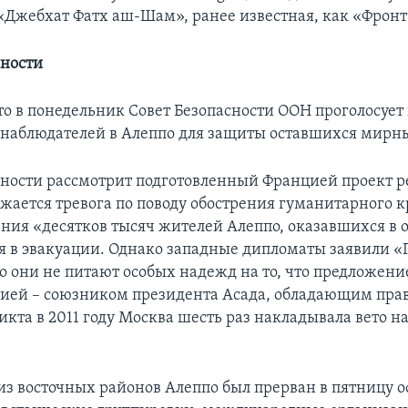
«Джебхат Фатх аш-Шам», ранее известная, как «Фронт
сности
о в понедельник Совет Безопасности ООН проголосует 
наблюдателей в Алеппо для защиты оставшихся мирн
сности рассмотрит подготовленный Францией проект р
жается тревога по поводу обострения гуманитарного к
ния «десятков тысяч жителей Алеппо, оказавшихся в о
в эвакуации. Однако западные дипломаты заявили «
о они не питают особых надежд на то, что предложени
сией – союзником президента Асада, обладающим прав
икта в 2011 году Москва шесть раз накладывала вето н
из восточных районов Алеппо был прерван в пятницу