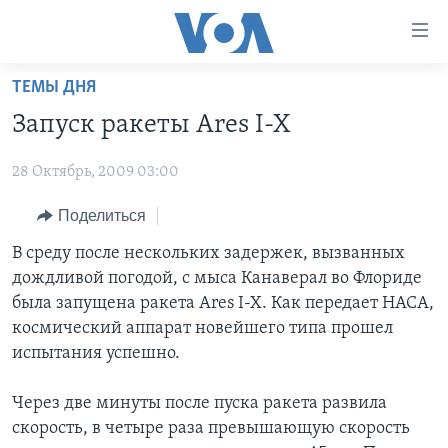
Линки
доступности
Перейти
ТЕМЫ ДНЯ
на
ГЛАВНОЕ
Запуск ракеты Ares I-X
основной
ПРОГРАММЫ
контент
28 Октябрь, 2009 03:00
ПРОЕКТЫ
Перейти
АМЕРИКА
к
ЭКСПЕРТИЗА
Поделиться
НОВОСТИ ЗА МИНУТУ
УЧИМ АНГЛИЙСКИЙ
основной
ИНТЕРВЬЮ
ИТОГИ
НАША АМЕРИКАНСКАЯ ИСТОРИЯ
В среду после нескольких задержек, вызванных
навигации
дождливой погодой, с мыса Канаверал во Флориде
Перейти
ФАКТЫ ПРОТИВ ФЕЙКОВ
ПОЧЕМУ ЭТО ВАЖНО?
А КАК В АМЕРИКЕ?
была запущена ракета Ares I-X. Как передает НАСА,
в
ЗА СВОБОДУ ПРЕССЫ
ДИСКУССИЯ VOA
АРТЕФАКТЫ
космический аппарат новейшего типа прошел
поиск
испытания успешно.
УЧИМ АНГЛИЙСКИЙ
ДЕТАЛИ
АМЕРИКАНСКИЕ ГОРОДКИ
ВИДЕО
НЬЮ-ЙОРК NEW YORK
ТЕСТЫ
Через две минуты после пуска ракета развила
скорость, в четыре раза превышающую скорость
ПОДПИСКА НА НОВОСТИ
АМЕРИКА. БОЛЬШОЕ ПУТЕШЕСТВИЕ