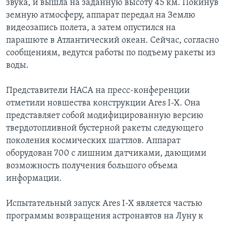
звука, и вышла на заданную высоту 45 км. Покинув
земную атмосферу, аппарат передал на Землю
Learning English
видеозапись полета, а затем опустился на
парашюте в Атлантический океан. Сейчас, согласно
СОЦИАЛЬНЫЕ СЕТИ
сообщениям, ведутся работы по подъему ракеты из
воды.
Представители НАСА на пресс-конференции
Языки
отметили новшества конструкции Ares I-X. Она
представляет собой модифицированную версию
твердотопливной бустерной ракеты следующего
поколения космических шаттлов. Аппарат
оборудован 700 с лишним датчиками, дающими
возможность получения большого объема
информации.
Испытательный запуск Ares I-X является частью
программы возвращения астронавтов на Луну к