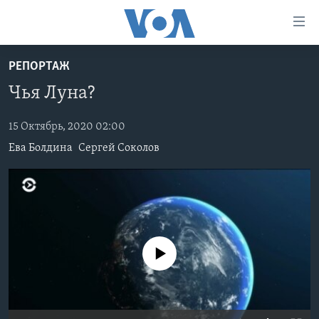
Линки
доступности
Перейти
РЕПОРТАЖ
на
ГЛАВНОЕ
Чья Луна?
основной
ПРОГРАММЫ
контент
ПРОЕКТЫ
Перейти
15 Октябрь, 2020 02:00
АМЕРИКА
к
Ева Болдина
Сергей Соколов
ЭКСПЕРТИЗА
НОВОСТИ ЗА МИНУТУ
УЧИМ АНГЛИЙСКИЙ
основной
ИНТЕРВЬЮ
ИТОГИ
НАША АМЕРИКАНСКАЯ ИСТОРИЯ
навигации
Перейти
ФАКТЫ ПРОТИВ ФЕЙКОВ
ПОЧЕМУ ЭТО ВАЖНО?
А КАК В АМЕРИКЕ?
в
ЗА СВОБОДУ ПРЕССЫ
ДИСКУССИЯ VOA
АРТЕФАКТЫ
поиск
No media source currently available
УЧИМ АНГЛИЙСКИЙ
ДЕТАЛИ
АМЕРИКАНСКИЕ ГОРОДКИ
ВИДЕО
НЬЮ-ЙОРК NEW YORK
ТЕСТЫ
ПОДПИСКА НА НОВОСТИ
АМЕРИКА. БОЛЬШОЕ ПУТЕШЕСТВИЕ