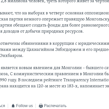
2,8 миллиона человек, треть которого живет за чертой
ывают, что на выборах в четверг основная оппозицион
ская партия немного опережает правящую Монгольск
партии обещают создать фонды для более равномерног
я доходов от добычи природных ресурсов.
 отмечены обвинениями в коррупции с юридическим
твами между Цахиагийном Элбэгдоржем и его предш
Энхбаяром.
 является новым явлением для Монголии – бывшего са
оюза, С коммунистическим правлением в Монголии б
990 году. В последнем рейтинге Transparency Internati
рана находится на 120-м месте из 183-х, напоминает э
ься
Follow us
Распечатать