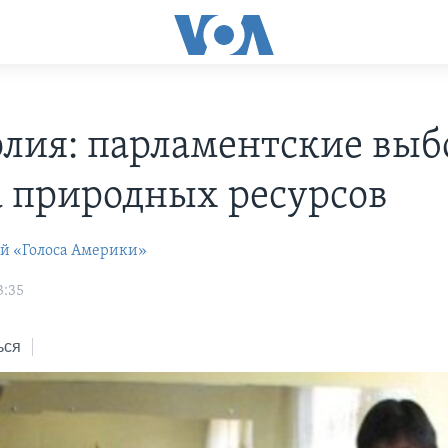
лия: парламентские выб
а природных ресурсов
ей «Голоса Америки»
3:35
ься