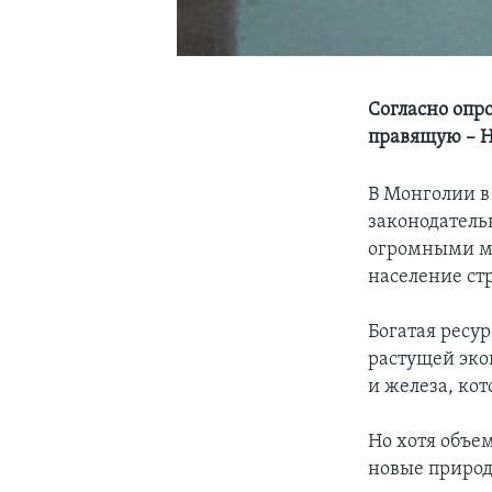
Согласно опр
правящую – 
В Монголии в
законодатель
огромными ми
население ст
Богатая ресу
растущей эко
и железа, ко
Но хотя объе
новые природ