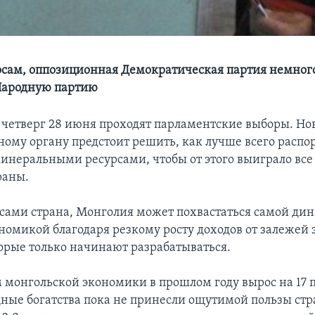
осам, оппозиционная Демократическая партия немног
Народную партию
 четверг 28 июня проходят парламентские выборы. Но
ному органу предстоит решить, как лучше всего распо
неральными ресурсами, чтобы от этого выиграло все
раны.
рсами страна, Монголия может похвастаться самой ди
номикой благодаря резкому росту доходов от залежей 
торые только начинают разрабатываться.
м монгольской экономики в прошлом году вырос на 17 
ные богатства пока не принесли ощутимой пользы стр