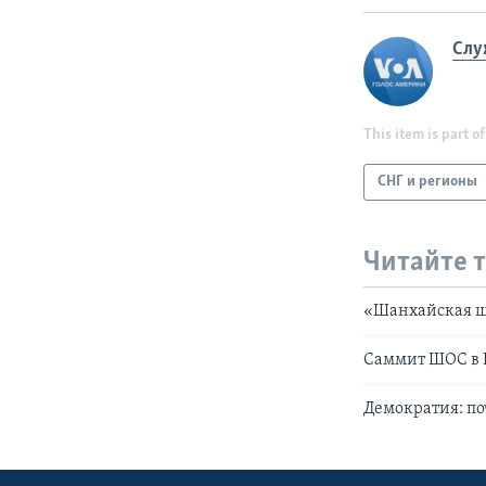
Слу
This item is part of
СНГ и регионы
Читайте 
«Шанхайская ш
Саммит ШОС в 
Демократия: по