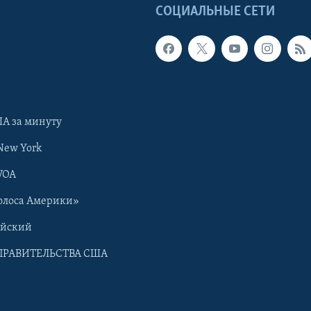
Ы
СОЦИАЛЬНЫЕ СЕТИ
А за минуту
New York
VOA
олоса Америки»
ийский
ПРАВИТЕЛЬСТВА США