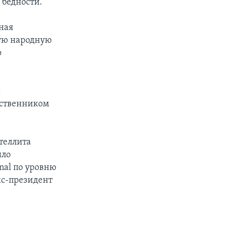
 бедности.
ная
ую народную
о
и
ественником
теллита
ыло
onal по уровню
кс-президент