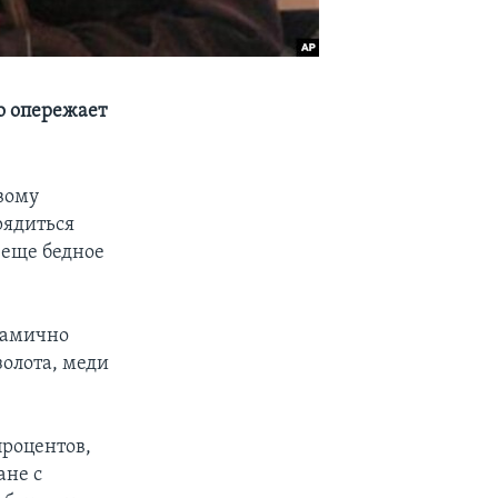
о опережает
вому
рядиться
 еще бедное
намично
золота, меди
процентов,
ане с