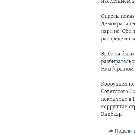
населением в 
Опросы показ
Демократиче
партию. Обе 
распределени
Выборы были
разбирательс
Намбарыном 
Коррупция не
Советского С
покончено в 1
коррупции ст
Энхбаяр.
Поделит