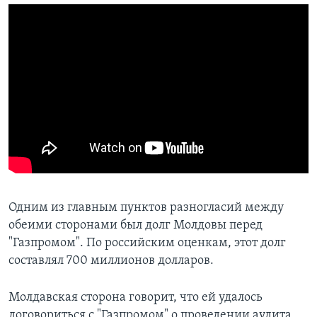
Одним из главным пунктов разногласий между
обеими сторонами был долг Молдовы перед
"Газпромом". По российским оценкам, этот долг
составлял 700 миллионов долларов.
Молдавская сторона говорит, что ей удалось
договориться с "Газпромом" о проведении аудита