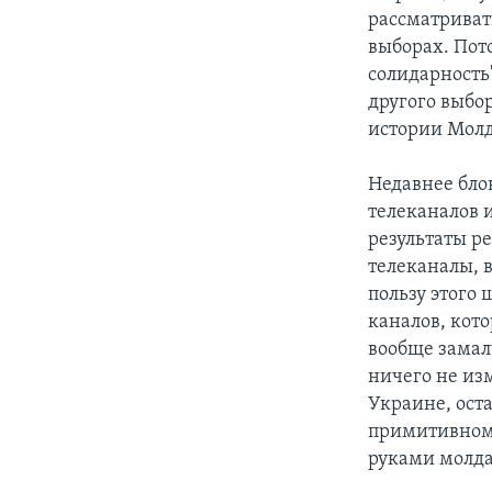
рассматриват
выборах. Потом
солидарность"
другого выбор
истории Мол
Недавнее бло
телеканалов 
результаты р
телеканалы, 
пользу этого
каналов, кот
вообще замалч
ничего не из
Украине, оста
примитивному
руками молда