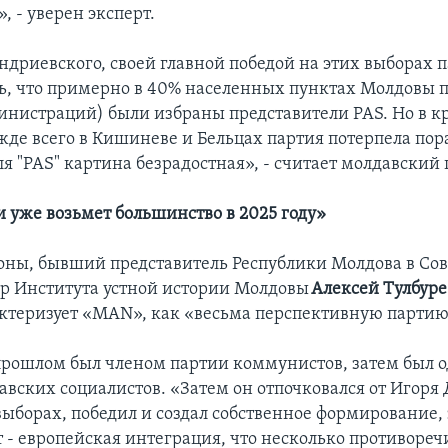
 - уверен эксперт.
дриевского, своей главной победой на этих выборах п
ь, что примерно в 40% населенных пунктах Молдовы
инистраций) были избраны представители PAS. Но в 
ежде всего в Кишиневе и Бельцах партия потерпела по
ля "PAS" картина безрадостная», - считает молдавский 
и уже возьмет большинство в 2025 году»
роны, бывший представитель Республики Молдова в Сов
р Института устной истории Молдовы
Алексей Тулбуре
актеризует «MAN», как «весьма перспективную партию
прошлом был членом партии коммунистов, затем был 
авских социалистов. «Затем он отпочковался от Игоря 
выборах, победил и создал собственное формирование, 
 - европейская интеграция, что несколько противореч