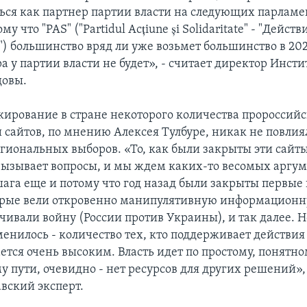
ься как партнер партии власти на следующих парлам
у что "PAS" ("Partidul Acțiune și Solidaritate" - "Действ
) большинство вряд ли уже возьмет большинство в 202
а у партии власти не будет», - считает директор Инсти
довы.
кирование в стране некоторого количества пророссий
и сайтов, по мнению Алексея Тулбуре, никак не повлия
егиональных выборов. «То, как были закрыты эти сайт
вызывает вопросы, и мы ждем каких-то весомых аргум
 шага еще и потому что год назад были закрыты первые
орые вели откровенно манипулятивную информационн
ивали войну (России против Украины), и так далее. Но
менилось - количество тех, кто поддерживает действия
ется очень высоким. Власть идет по простому, понятно
 пути, очевидно - нет ресурсов для других решений», 
вский эксперт.