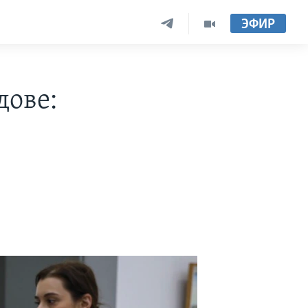
ЭФИР
дове: