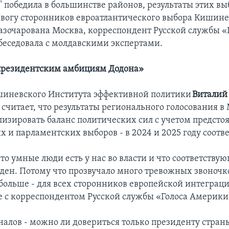
" победила в большинстве районов, результаты этих вы
вогу сторонников евроатлантического выбора Кишине
азочарована Москва, корреспондент Русской службы «
еседовала с молдавскими экспертами.
 президентским амбициям Додона»
иневского Института эффективной политики
Виталий
считает, что результаты регионального голосования в
лизировать баланс политических сил с учетом предст
 и парламентских выборов - в 2024 и 2025 году соотв
то умные люди есть у нас во власти и что соответству
еден. Потому что прозвучало много тревожных звоночк
 больше - для всех сторонников европейской интеграци
ре с корреспондентом Русской службы «Голоса Америки
гналов - можно ли довериться только президенту стра