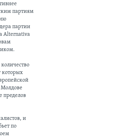
ктивнее
йским партиям
нию
идера партии
 Alternativa
ловам
тиком.
 количество
у которых
европейской
в Молдове
е пределов
алистов, и
бьет по
воем