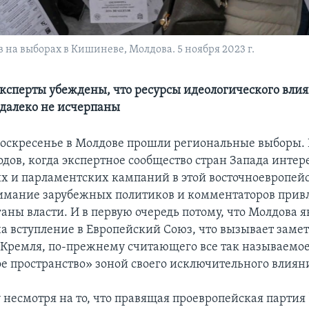
на выборах в Кишиневе, Молдова. 5 ноября 2023 г.
ксперты убеждены, что ресурсы идеологического вли
у далеко не исчерпаны
оскресенье в Молдове прошли региональные выборы. 
дов, когда экспертное сообщество стран Запада интер
х и парламентских кампаний в этой восточноевропейс
нимание зарубежных политиков и комментаторов прив
аны власти. И в первую очередь потому, что Молдова я
а вступление в Европейский Союз, что вызывает заме
Кремля, по-прежнему считающего все так называемо
ое пространство» зоной своего исключительного влиян
 несмотря на то, что правящая проевропейская партия