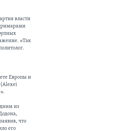
артия власти
 примарами
крупных
ражение. «Так
политолог.
ете Европы и
(Alexei
».
одним из
Додона,
заявив, что
ило его