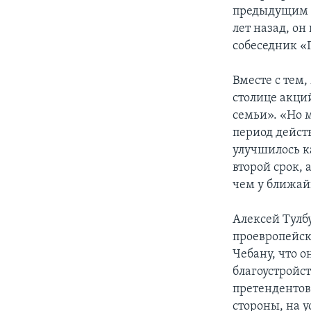
предыдущим в
лет назад, он
собеседник «
Вместе с тем
столице акци
семьи». «Но м
период дейст
улучшилось ка
второй срок, 
чем у ближайш
Алексей Тулб
проевропейск
Чебану, что о
благоустройст
претендентов 
стороны, на у