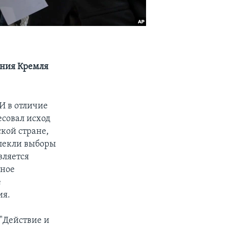
яния Кремля
И в отличие
есовал исход
кой стране,
лекли выборы
вляется
тное
е
ия.
 "Действие и