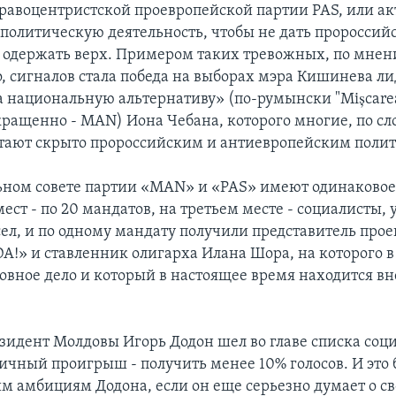
равоцентристской проевропейской партии PAS, или а
 политическую деятельность, чтобы не дать проросси
одержать верх. Примером таких тревожных, по мне
, сигналов стала победа на выборах мэра Кишинева л
 национальную альтернативу» (по-румынски "Mișcarea
окращенно - MAN) Иона Чебана, которого многие, по с
итают скрыто пророссийским и антиевропейским поли
ном совете партии «MAN» и «PAS» имеют одинаковое
ест - по 20 мандатов, на третьем месте - социалисты, 
сел, и по одному мандату получили представитель про
A!» и ставленник олигарха Илана Шора, на которого 
ловное дело и который в настоящее время находится вн
идент Молдовы Игорь Додон шел во главе списка соци
личный проигрыш - получить менее 10% голосов. И это 
м амбициям Додона, если он еще серьезно думает о с