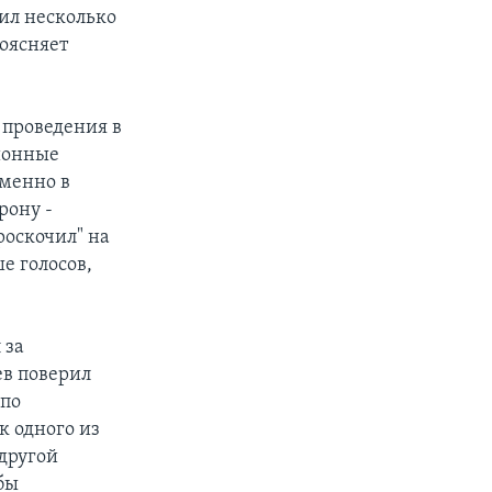
ил несколько
поясняет
 проведения в
ционные
именно в
рону -
роскочил" на
ше голосов,
 за
ев поверил
 по
к одного из
 другой
бы