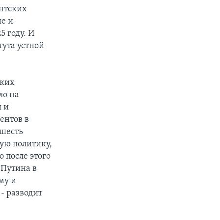
ентских
ие и
5 году. И
тута устной
ских
ло на
ы и
ентов в
 шесть
ую политику,
 после этого
 Путина в
му и
- разводит