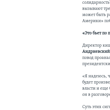
солидарность
вызывают тре
может быть р
Америки» поб
«Это бьет по
Директор киш
Андриевский
повод проана
президентских
«Я надеюсь, ч
будет произв
власти и еще
он в разгово
Суть этих си