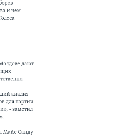
боров
ва и чем
Голоса
 Молдове дают
оящих
етственно.
ющий анализ
ов для партии
и», - заметил
».
ны Майе Санду