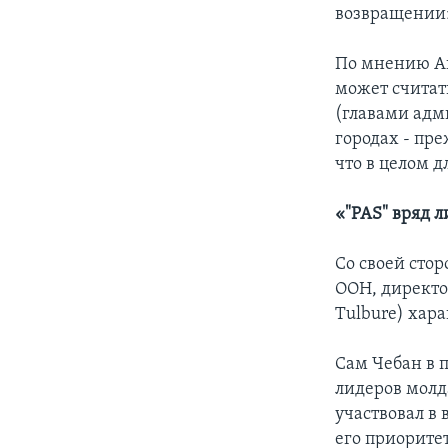
возвращении»,
По мнению Ан
может считат
(главами адм
городах - пр
что в целом д
«"PAS" вряд л
Со своей сто
ООН, директо
Tulbure) хар
Сам Чебан в 
лидеров молд
участвовал в 
его приоритет