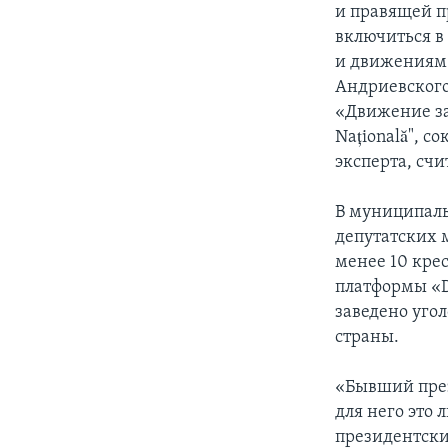
и правящей п
включиться в
и движениям 
Андриевского
«Движение за
Națională", с
эксперта, сч
В муниципаль
депутатских м
менее 10 кре
платформы «D
заведено уго
страны.
«Бывший през
для него это 
президентски