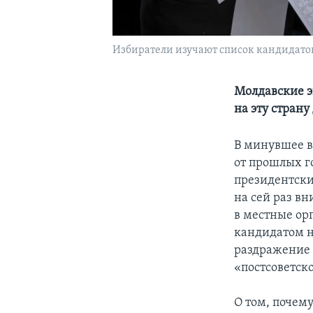
Избиратели изучают список кандидатов 
Молдавские э
на эту стран
В минувшее в
от прошлых го
президентски
на сей раз в
в местные орг
кандидатом н
раздражение 
«постсоветск
О том, почему