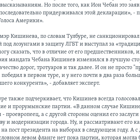
ысказываниям. Но после того, как Ион Чебан это заяв
 последовательно придерживался этой декларации», - 
Голоса Америки».
, мэр Кишинева, по словам Тулбуре, не санкционировал
й под лозунгами в защиту ЛГБТ и выступал за «тради
огу сказать, что в отличие от его предшественников, 
вия мандата Чебана Кишинев изменился в лучшую сто
чество дорог, тротуаров и так далее. И он не просто "п
а победил в первом туре, и у него почти в два раза боль
его конкурента», - добавляет эксперт.
уре также подчеркивает, что Кишинев всегда голосовал
ие и прорумынские партии. «В данном случае Кишин
н - проевропеец, а с другой стороны оценил его заслуги
ву и модернизации города. Ну, и рассматривают его ка
на пост президента на выборах в следующем году. А с
словном левом фланге нет пока партии, которая могла 