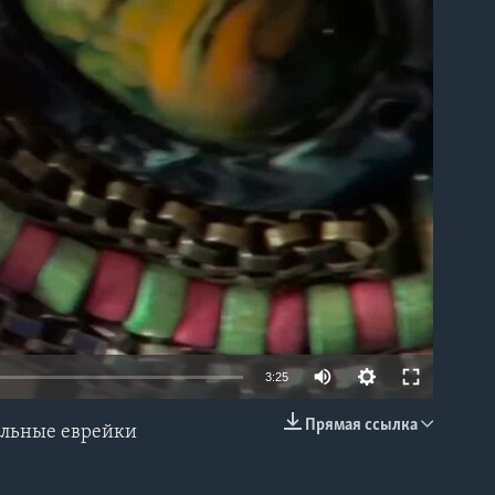
able
3:25
Прямая ссылка
альные еврейки
EMBED