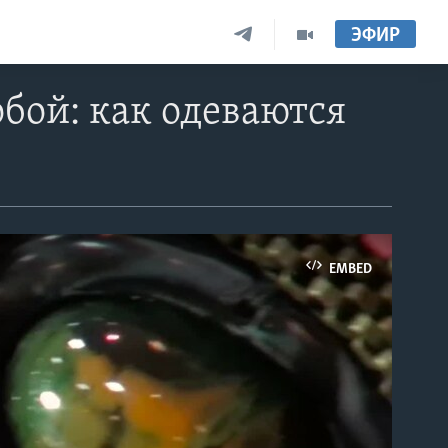
ЭФИР
обой: как одеваются
EMBED