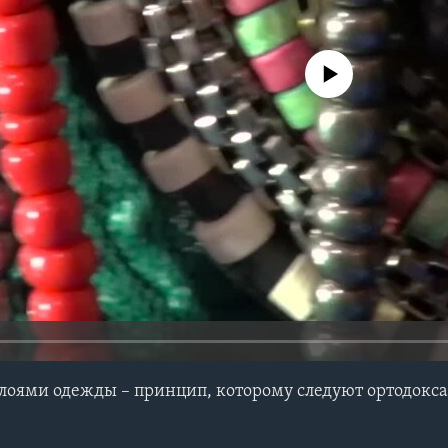
No media source currently avail
 слоями одежды – принцип, которому следуют ортодокс