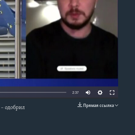
able
2:37
Прямая ссылка
 – одобрил
EMBED