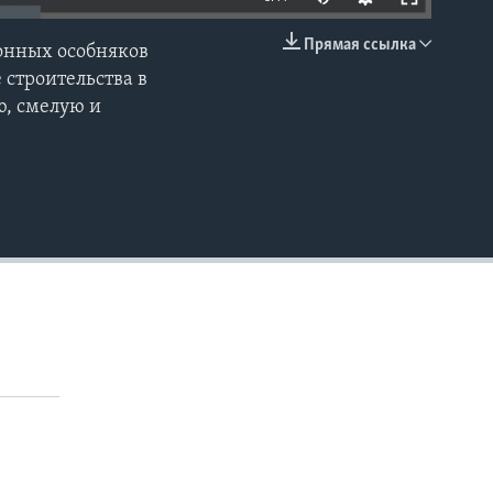
240p
Прямая ссылка
онных особняков
EMBED
360p
 строительства в
ю, смелую и
480p
720p
1080p
480p