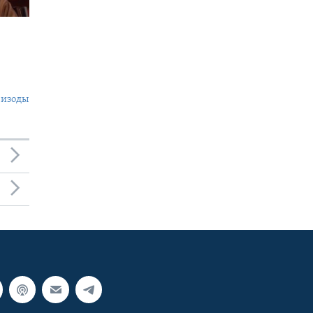
пизоды