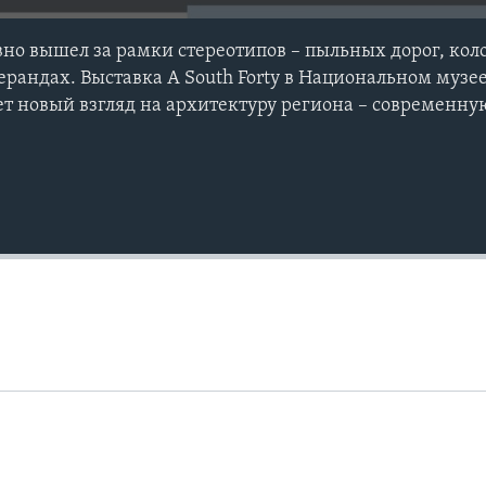
о вышел за рамки стереотипов – пыльных дорог, кол
ерандах. Выставка A South Forty в Национальном музее
т новый взгляд на архитектуру региона – современну
Auto
240p
360p
720p
1080p