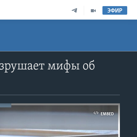
ЭФИР
разрушает мифы об
EMBED