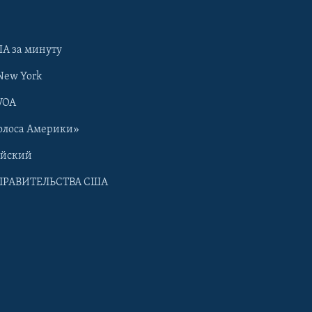
А за минуту
New York
VOA
олоса Америки»
ийский
ПРАВИТЕЛЬСТВА США