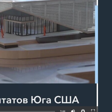
able
Auto
3:44