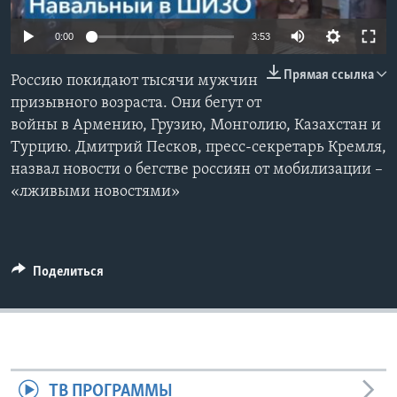
Learning English
0:00
3:53
Прямая ссылка
СОЦИАЛЬНЫЕ СЕТИ
Россию покидают тысячи мужчин
призывного возраста. Они бегут от
войны в Армению, Грузию, Монголию, Казахстан и
Турцию. Дмитрий Песков, пресс-секретарь Кремля,
Языки
назвал новости о бегстве россиян от мобилизации –
«лживыми новостями»
Поделиться
ТВ ПРОГРАММЫ