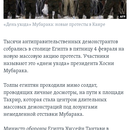
Learning English
«День ухода» Мубарака: новые протесты в Каире
СОЦИАЛЬНЫЕ СЕТИ
Тысячи антиправительственных демонстрантов
собрались в столице Египта в пятницу 4 февраля на
Языки
новую массовую акцию протеста. Участники
называют это «днем ухода» президента Хосни
Мубарака.
Толпы египтян проходили мимо солдат,
проводящих личные досмотры, на пути к площади
Тахрир, которая стала центром длительных
массовых демонстраций под лозунгами
немедленной отставки Мубарака.
Министр обороны Египта Хуссейн Тантави в