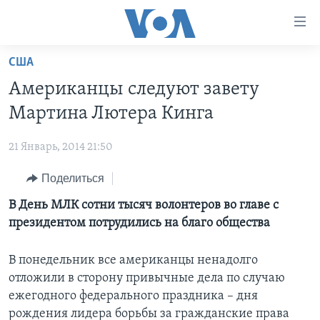
Линки
доступности
Перейти
США
на
ГЛАВНОЕ
Американцы следуют завету
основной
ПРОГРАММЫ
контент
Мартина Лютера Кинга
ПРОЕКТЫ
Перейти
АМЕРИКА
к
21 Январь, 2014 21:50
ЭКСПЕРТИЗА
НОВОСТИ ЗА МИНУТУ
УЧИМ АНГЛИЙСКИЙ
основной
Поделиться
ИНТЕРВЬЮ
ИТОГИ
НАША АМЕРИКАНСКАЯ ИСТОРИЯ
навигации
Перейти
ФАКТЫ ПРОТИВ ФЕЙКОВ
В День МЛК сотни тысяч волонтеров во главе с
ПОЧЕМУ ЭТО ВАЖНО?
А КАК В АМЕРИКЕ?
в
президентом потрудились на благо общества
ЗА СВОБОДУ ПРЕССЫ
ДИСКУССИЯ VOA
АРТЕФАКТЫ
поиск
УЧИМ АНГЛИЙСКИЙ
ДЕТАЛИ
АМЕРИКАНСКИЕ ГОРОДКИ
В понедельник все американцы ненадолго
отложили в сторону привычные дела по случаю
ВИДЕО
НЬЮ-ЙОРК NEW YORK
ТЕСТЫ
ежегодного федерального праздника – дня
ПОДПИСКА НА НОВОСТИ
АМЕРИКА. БОЛЬШОЕ ПУТЕШЕСТВИЕ
рождения лидера борьбы за гражданские права