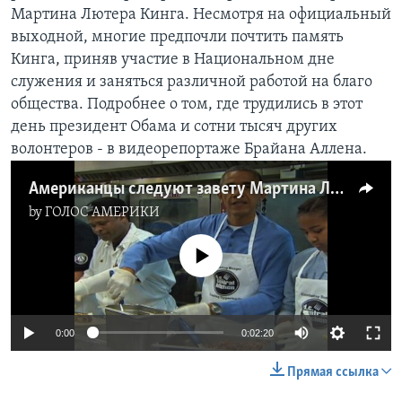
Мартина Лютера Кинга. Несмотря на официальный
Learning English
выходной, многие предпочли почтить память
Кинга, приняв участие в Национальном дне
СОЦИАЛЬНЫЕ СЕТИ
служения и заняться различной работой на благо
общества. Подробнее о том, где трудились в этот
день президент Обама и сотни тысяч других
волонтеров - в видеорепортаже Брайана Аллена.
Языки
Американцы следуют завету Мартина Лютера Кинга
by
ГОЛОС АМЕРИКИ
No media source currently available
0:00
0:02:20
Прямая ссылка