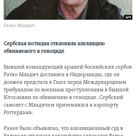
Learning English
Ратко Младич
СОЦИАЛЬНЫЕ СЕТИ
Сербская юстиция отклонила апелляцию
обвиняемого в геноциде
Языки
Бывший командующий армией боснийских сербов
Ратко Младич доставлен в Нидерланды, где он
должен предстать в Гааге перед Международным
трибуналом по военным преступлениям в бывшей
Югославии по обвинению в геноциде. Сербский
самолет с Младичем приземлился в аэропорту
Роттердама.
Ранее было объявлено, что апелляционный суд в