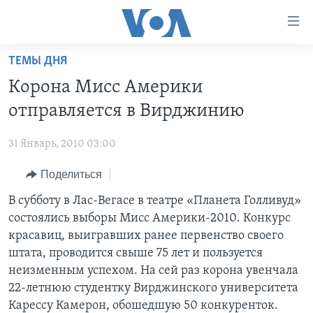
Линки
доступности
Перейти
ТЕМЫ ДНЯ
на
ГЛАВНОЕ
Корона Мисс Америки
основной
ПРОГРАММЫ
контент
отправляется в Вирджинию
ПРОЕКТЫ
Перейти
АМЕРИКА
к
31 Январь, 2010 03:00
ЭКСПЕРТИЗА
НОВОСТИ ЗА МИНУТУ
УЧИМ АНГЛИЙСКИЙ
основной
Поделиться
ИНТЕРВЬЮ
ИТОГИ
НАША АМЕРИКАНСКАЯ ИСТОРИЯ
навигации
Перейти
ФАКТЫ ПРОТИВ ФЕЙКОВ
В субботу в Лас-Вегасе в театре «Планета Голливуд»
ПОЧЕМУ ЭТО ВАЖНО?
А КАК В АМЕРИКЕ?
в
состоялись выборы Мисс Америки-2010. Конкурс
ЗА СВОБОДУ ПРЕССЫ
ДИСКУССИЯ VOA
АРТЕФАКТЫ
поиск
красавиц, выигравших ранее первенство своего
УЧИМ АНГЛИЙСКИЙ
ДЕТАЛИ
АМЕРИКАНСКИЕ ГОРОДКИ
штата, проводится свыше 75 лет и пользуется
неизменным успехом. На сей раз корона увенчала
ВИДЕО
НЬЮ-ЙОРК NEW YORK
ТЕСТЫ
22-летнюю студентку Вирджинского университета
ПОДПИСКА НА НОВОСТИ
АМЕРИКА. БОЛЬШОЕ ПУТЕШЕСТВИЕ
Карессу Камерон, обошедшую 50 конкуренток.