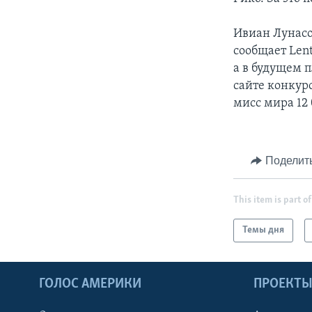
Ивиан Лунасо
сообщает Len
а в будущем п
сайте конкур
мисс мира 12 
Поделит
This item is part of
Темы дня
ГОЛОС АМЕРИКИ
ПРОЕКТ