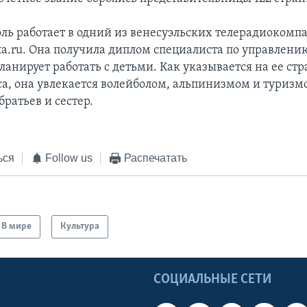
ль работает в одний из венесуэльских телерадиокомп
ta.ru. Она получила диплом специалиста по управлени
ланирует работать с детьми. Как указывается на ее ст
са, она увлекается волейболом, альпинизмом и туризм
братьев и сестер.
ься
Follow us
Распечатать
В мире
Культура
Ы
СОЦИАЛЬНЫЕ СЕТИ