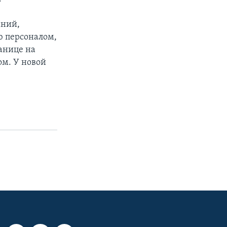
аний,
ю персоналом,
ранице на
ом. У новой