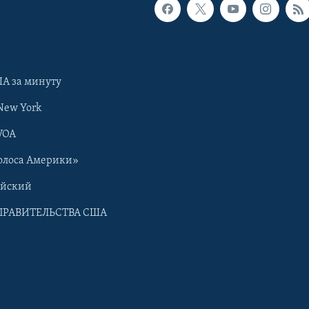
А за минуту
New York
VOA
олоса Америки»
ийский
ПРАВИТЕЛЬСТВА США