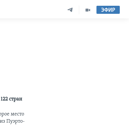
ЭФИР
122 стран
орое место
из Пуэрто-
.