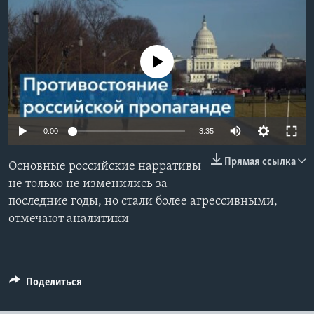
Learning English
No media source currently available
СОЦИАЛЬНЫЕ СЕТИ
Языки
0:00
3:35
Прямая ссылка
Основные российские нарративы
не только не изменились за
последние годы, но стали более агрессивными,
отмечают аналитики
Поделиться