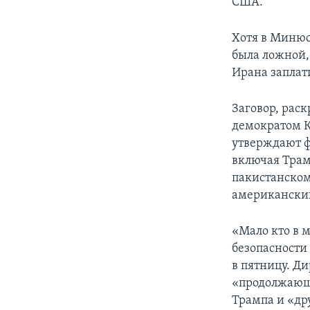
США.
Хотя в Минюс
была ложной, 
Ирана заплат
Заговор, рас
демократом К
утверждают ф
включая Трам
пакистанском
американских
«Мало кто в 
безопасности
в пятницу. Ди
«продолжающи
Трампа и «др