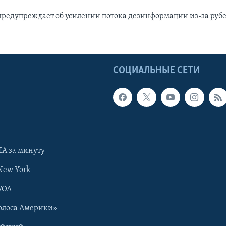
редупреждает об усилении потока дезинформации из-за руб
4
Ы
СОЦИАЛЬНЫЕ СЕТИ
А за минуту
New York
VOA
олоса Америки»