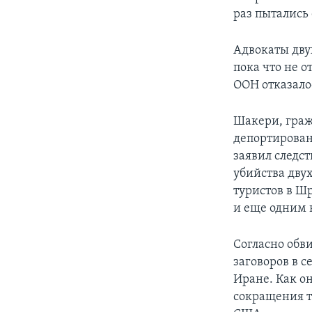
раз пытались 
Адвокаты дву
пока что не 
ООН отказало
Шакери, граж
депортирован
заявил следст
убийства дву
туристов в Ш
и еще одним 
Согласно обв
заговоров в 
Иране. Как он
сокращения т