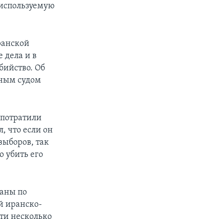
 используемую
ранской
 дела и в
бийство. Об
ьным судом
 потратили
, что если он
выборов, так
о убить его
ваны по
й иранско-
ти несколько