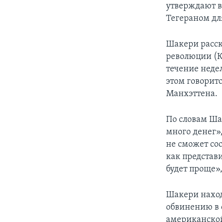
утверждают в
Тегераном дл
Шакери расск
революции (К
течение неде
этом говорит
Манхэттена.
По словам Ша
много денег»,
не сможет сос
как представи
будет проще»,
Шакери наход
обвинению в 
американской