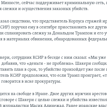
 Минюсте, сейчас поддерживает криминальную сеть,
я слежки и осуществления заказных убийств.
азал следствию, что представитель Корпуса стражей и
СИР) поручил ему в сентябре приостановить все другие
ли спланировать слежку за Дональдом Трампом и его у
ся в материалах обвинения, обнародованных федерал
кери, сотрудник КСИР в беседе с ним сказал: «Мы уже
 добавив, что «деньги - не проблема». Шакери сообщил
тавить план в срок, то убийство произойдет уже после 
тель КСИР предположил, что если Трамп проиграет, «т
 говорится в иске прокуратуры.
ится на свободе в Иране. Двое других мужчин аресто
сговоре с Шакери с целью слежки и убийства известно
 журналистки Масих Алинежад. Ранее иранские влас