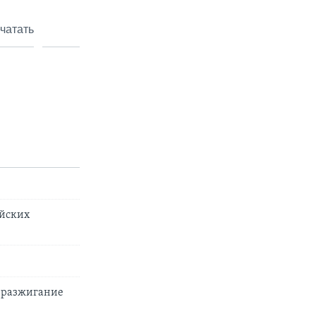
чатать
ийских
– разжигание