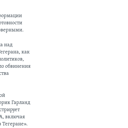
нформации
готовности
товерными.
па над
егерана, как
политиков,
ло обвинения
ства
ной
ррик Гарланд
нстрирует
А, включая
 Тегеране».