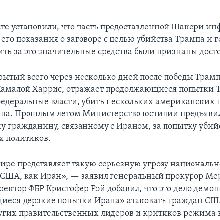
те установили, что часть предоставленной Шакери и
его показания о заговоре с целью убийства Трампа и 
ить за это значительные средства были признаны дос
крытый всего через несколько дней после победы Трам
амалой Харрис, отражает продолжающиеся попытки Т
едеральные власти, убить нескольких американских 
па. Прошлым летом Министерство юстиции предъяви
у гражданину, связанному с Ираном, за попытку убий
 политиков.
мире представляет такую серьезную угрозу националь
 США, как Иран», — заявил генеральный прокурор Ме
ректор ФБР Кристофер Рэй добавил, что это дело демо
еся дерзкие попытки Ирана» атаковать граждан СШ
угих правительственных лидеров и критиков режима в