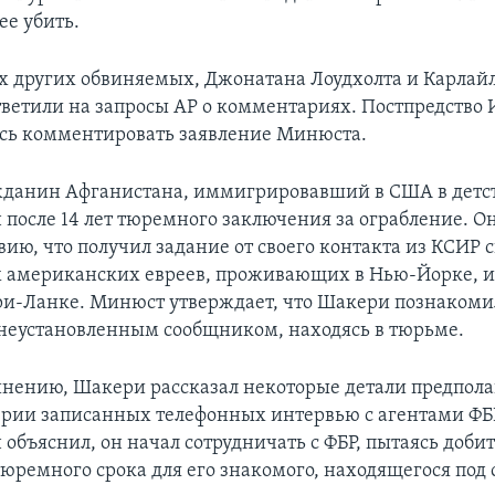
ее убить.
х других обвиняемых, Джонатана Лоудхолта и Карлай
ответили на запросы АP о комментариях. Постпредство
сь комментировать заявление Минюста.
данин Афганистана, иммигрировавший в США в детст
 после 14 лет тюремного заключения за ограбление. О
вию, что получил задание от своего контакта из КСИР 
х американских евреев, проживающих в Нью-Йорке, и
ри-Ланке. Минюст утверждает, что Шакери познакоми
неустановленным сообщником, находясь в тюрьме.
инению, Шакери рассказал некоторые детали предпол
серии записанных телефонных интервью с агентами ФБР
 объяснил, он начал сотрудничать с ФБР, пытаясь доби
юремного срока для его знакомого, находящегося под 