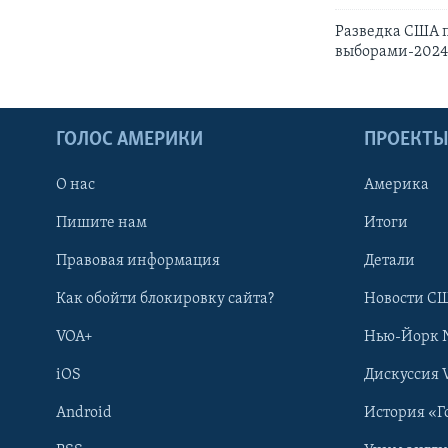
Разведка США п
выборами-202
ГОЛОС АМЕРИКИ
ПРОЕКТ
О нас
Америка
Пишите нам
Итоги
Правовая информация
Детали
Как обойти блокировку сайта?
Новости СШ
VOA+
Нью-Йорк 
iOS
Дискуссия 
Android
История «Г