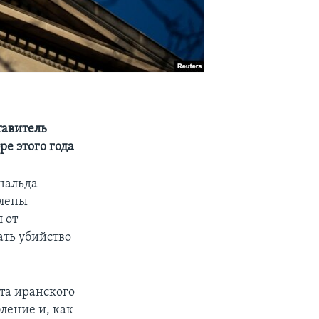
тавитель
е этого года
нальда
влены
 от
ать убийство
та иранского
ление и, как