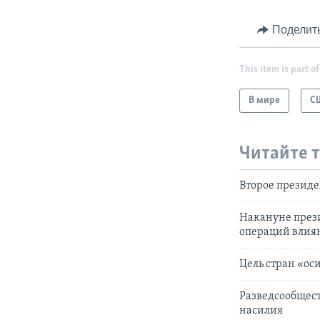
Поделит
This item is part of
В мире
С
Читайте 
Второе президе
Накануне през
операций влия
Цель стран «ос
Разведсообщест
насилия