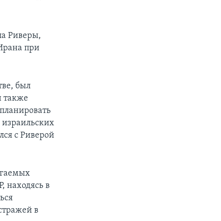
ла Риверы,
 Ирана при
ве, был
н также
спланировать
 израильских
лся с Риверой
агаемых
, находясь в
ться
стражей в