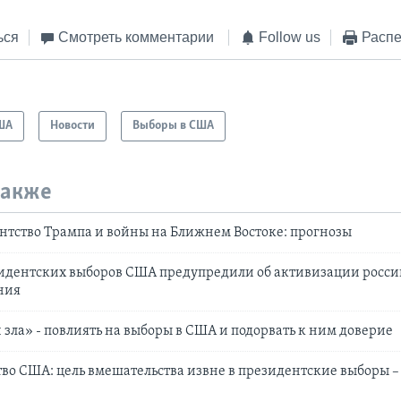
ься
Смотреть комментарии
Follow us
Распе
ША
Новости
Выборы в США
также
нтство Трампа и войны на Ближнем Востоке: прогнозы
идентских выборов США предупредили об активизации росс
ния
и зла» - повлиять на выборы в США и подорвать к ним доверие
во США: цель вмешательства извне в президентские выборы 