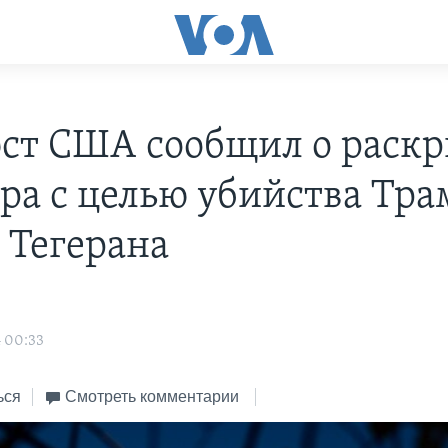
т США сообщил о раск
ора с целью убийства Тра
 Тегерана
s
 00:33
ься
Смотреть комментарии