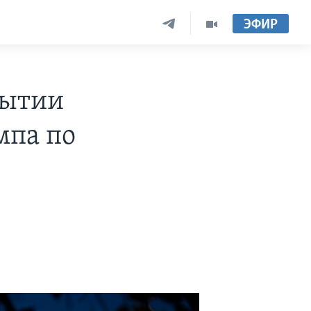
ЭФИР
рытии
мпа по