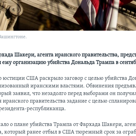
Вашингтоне.
рхада Шакери, агента иранского правительства, предс
 ему организацию убийства Дональда Трампа в сентябр
 юстиции США раскрыло заговор с целью убийства До
низованный иранскими властями. Обвинения предъя
орый заявил, что незадолго перед выборами он получил
я иранского правительства задание с целью спланиров
резидента-республиканца.
нало о плане убийства Трампа от Фархада Шакери, аген
а, который ранее отбыл в США тюремный срок за ограб