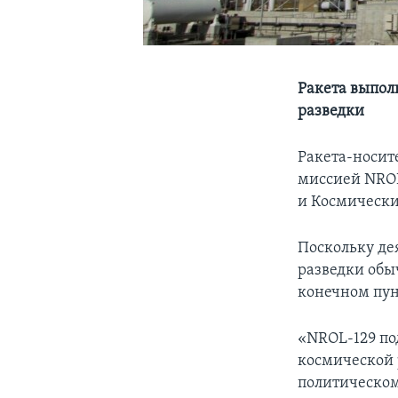
Ракета выпол
разведки
Ракета-носите
миссией NROL
и Космически
Поскольку де
разведки обы
конечном пун
«NROL-129 по
космической 
политическом