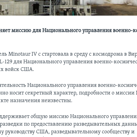
няет миссию для Национального управления военно-
ль Minotaur IV с стартовала в среду с космодрома в В
-129 для Национального управления военно-космиче
х войск США.
ятельность Национального управления военно-космич
чно носит секретный характер, подробности о миссии 
кте назначения неизвестны.
ддерживает общую миссию Национального управлени
разведки по предоставлению разведывательных данн
у руководству США, разведывательному сообществу и