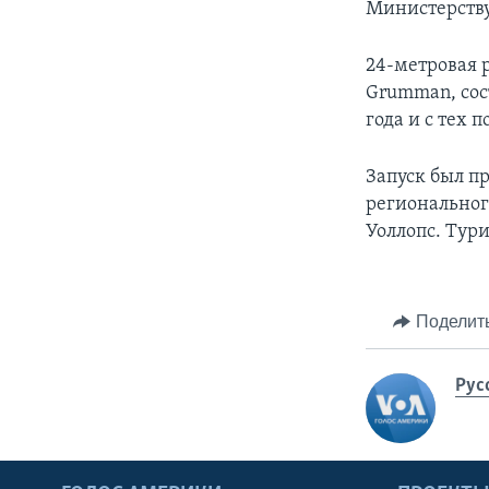
Министерству
24-метровая 
Grumman, сост
года и с тех
Запуск был п
регионального
Уоллопс. Тур
Поделит
Рус