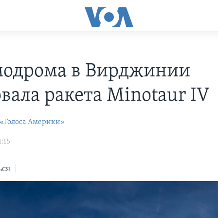
модрома в Вирджинии
вала ракета Minotaur IV
 «Голоса Америки»
:15
ься