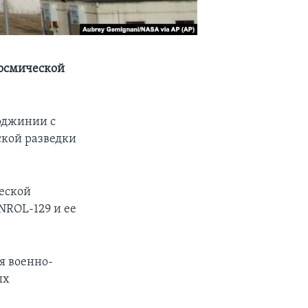
космической
ирджинии с
ской разведки
еской
NROL-129 и ее
я военно-
ых