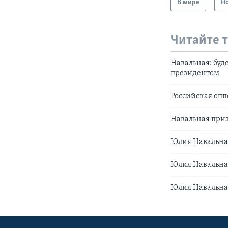
В мире
Н
Читайте 
Навальная: буд
президентом
Российская опп
Навальная приз
Юлия Навальная
Юлия Навальная
Юлия Навальная