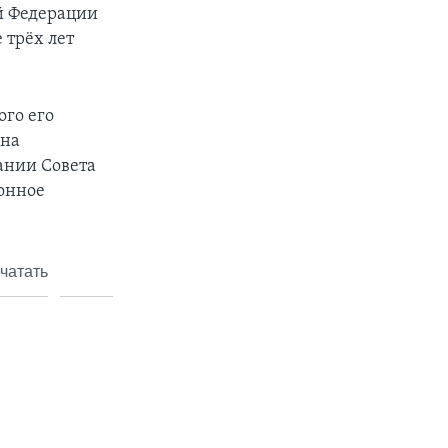
й Федерации
 трёх лет
ого его
она
ании Совета
ионное
чатать