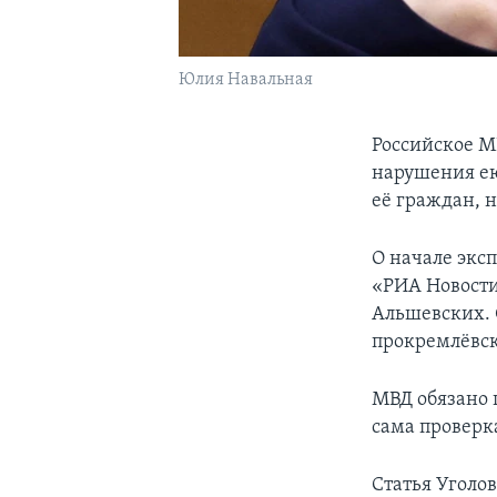
Юлия Навальная
Российское М
нарушения ею
её граждан, 
О начале экс
«РИА Новости
Альшевских. 
прокремлёвск
МВД обязано 
сама проверк
Статья Уголо