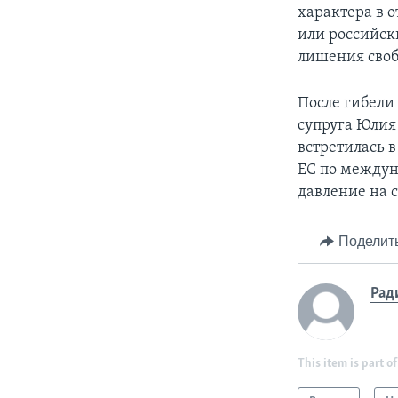
характера в 
или российск
лишения своб
После гибели
супруга Юлия
встретилась 
ЕС по междун
давление на 
Поделит
Рад
This item is part of