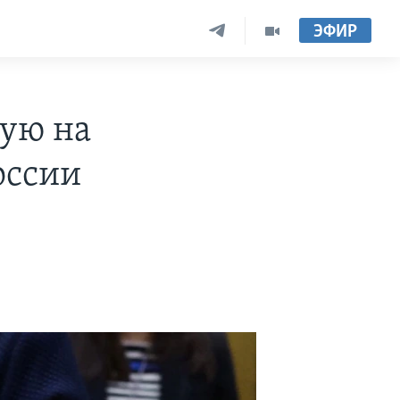
ЭФИР
ую на
оссии