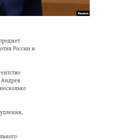
предмет
отив России и
гентство
» Андрея
 несколько
тупления,
ельного