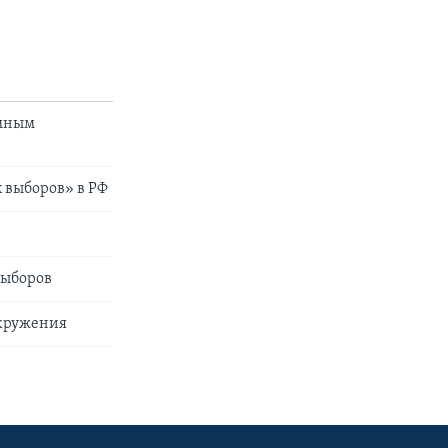
имным
 выборов» в РФ
выборов
окружения