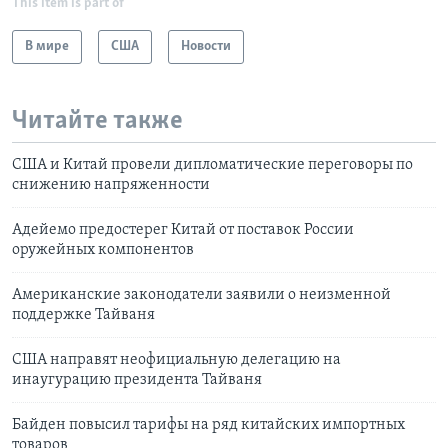
This item is part of
В мире
США
Новости
Читайте также
США и Китай провели дипломатические переговоры по
снижению напряженности
Адейемо предостерег Китай от поставок России
оружейных компонентов
Американские законодатели заявили о неизменной
поддержке Тайваня
США направят неофициальную делегацию на
инаугурацию президента Тайваня
Байден повысил тарифы на ряд китайских импортных
товаров