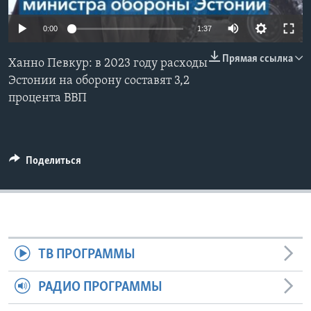
Learning English
0:00
1:37
Прямая ссылка
СОЦИАЛЬНЫЕ СЕТИ
Ханно Певкур: в 2023 году расходы
Эстонии на оборону составят 3,2
процента ВВП
Языки
Поделиться
ТВ ПРОГРАММЫ
РАДИО ПРОГРАММЫ