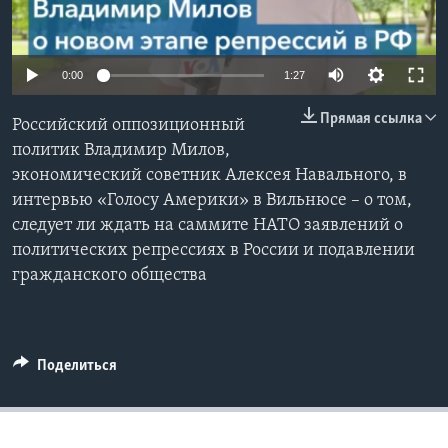
Learning English
0:00
1:27
СОЦИАЛЬНЫЕ СЕТИ
Прямая ссылка
Российский оппозиционный
политик Владимир Милов,
экономический советник Алексея Навального, в
Языки
интервью «Голосу Америки» в Вильнюсе – о том,
следует ли ждать на саммите НАТО заявлений о
политических репрессиях в России и подавлении
гражданского общества
Поделиться