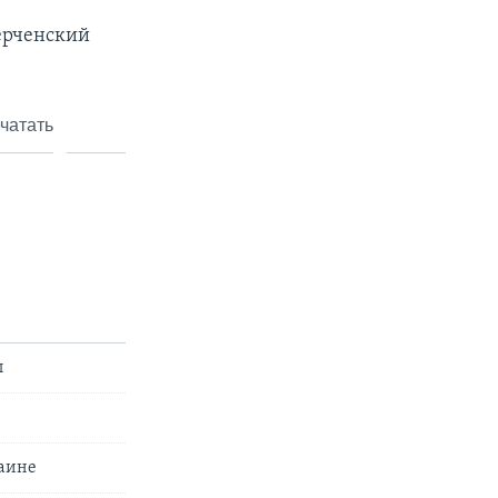
ерченский
чатать
ы
раине