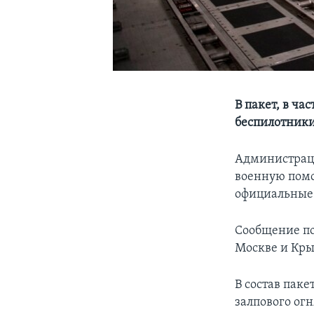
В пакет, в ч
беспилотник
Администраци
военную помо
официальные
Сообщение по
Москве и Кры
В состав паке
залпового ог