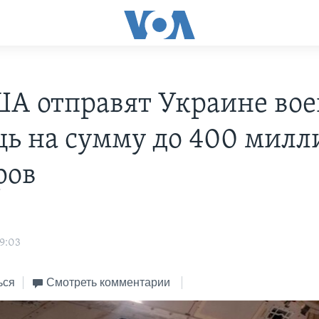
ША отправят Украине во
ь на сумму до 400 милл
ров
s
9:03
ься
Смотреть комментарии