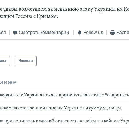
л удары возмездием за недавнюю атаку Украины на К
ающий Россию с Крымом.
ься
Смотреть комментарии
Follow us
Распе
ина
Новости
также
вердил, что Украина начала применять кассетные боеприпас
новом пакете военной помощи Украине на сумму $1,3 млрд
а нужно лишить иллюзий относительно победы в войне в Ук