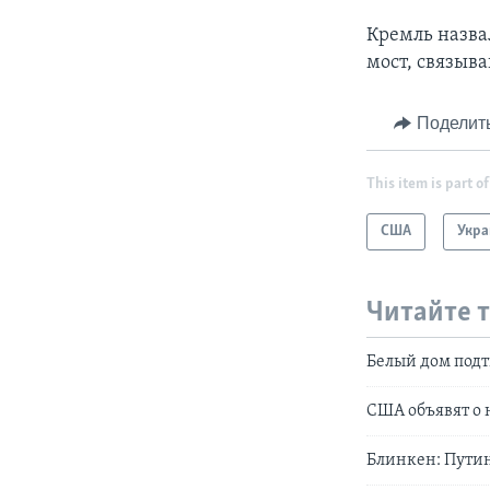
Кремль назва
мост, связыв
Поделит
This item is part of
США
Укра
Читайте 
Белый дом подт
США объявят о 
Блинкен: Путин