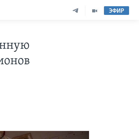
ЭФИР
енную
ионов