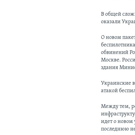
В общей слож
оказали Укра
О новом паке
беспилотника
обвинений Ро
Москве. Росс
здания Минис
Украинские вл
атакой беспи
Между тем, р
инфраструкту
идет о новом 
последнюю н