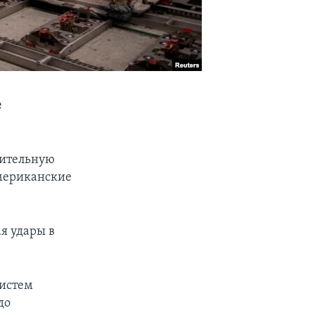
е
нительную
американские
я удары в
систем
до