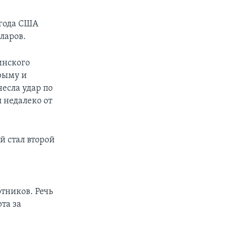
 года США
ларов.
инского
рыму и
есла удар по
 недалеко от
й стал второй
тников. Речь
та за