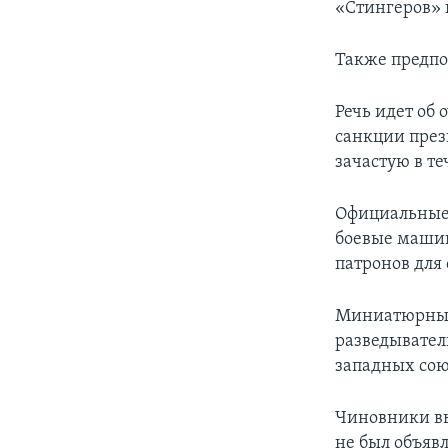
«Стингеров» 
Также предпо
Речь идет об 
санкции през
зачастую в т
Официальные 
боевые машин
патронов для
Миниатюрные 
разведывател
западных сою
Чиновники вы
не был объяв