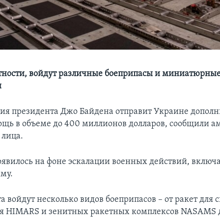
астности, войдут различные боеприпасы и миниатюрны
и
я президента Джо Байдена отправит Украине допол
щь в объеме до 400 миллионов долларов, сообщили 
 лица.
явилось на фоне эскалации военных действий, включа
му.
та войдут несколько видов боеприпасов – от ракет для 
ня HIMARS и зенитных ракетных комплексов NASAMS 