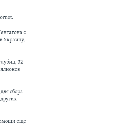
ornet.
Пентагона с
в Украину,
аубиц, 32
иллионов
для сбора
 других
помощи еще