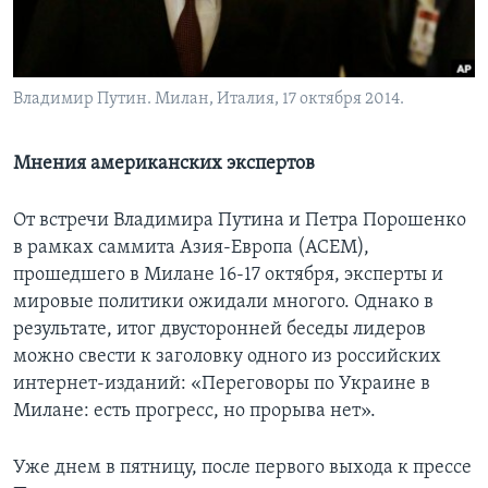
Learning English
СОЦИАЛЬНЫЕ СЕТИ
Владимир Путин. Милан, Италия, 17 октября 2014.
Мнения американских экспертов
Языки
От встречи Владимира Путина и Петра Порошенко
в рамках саммита Азия-Европа (АСЕМ),
прошедшего в Милане 16-17 октября, эксперты и
мировые политики ожидали многого. Однако в
результате, итог двусторонней беседы лидеров
можно свести к заголовку одного из российских
интернет-изданий: «Переговоры по Украине в
Милане: есть прогресс, но прорыва нет».
Уже днем в пятницу, после первого выхода к прессе