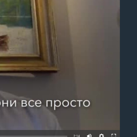
able
2:14