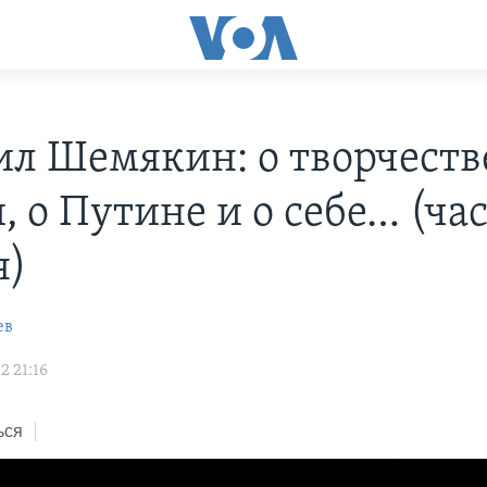
л Шемякин: о творчестве
 о Путине и о себе… (ча
я)
ев
2 21:16
ься