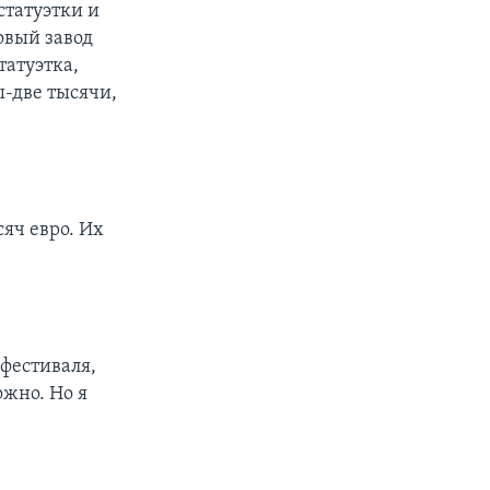
статуэтки и
овый завод
татуэтка,
ы-две тысячи,
сяч евро. Их
фестиваля,
ожно. Но я