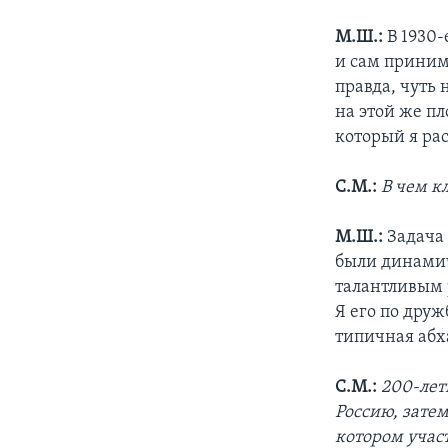
М.Ш.:
В 1930-
и сам приним
правда, чуть 
на этой же пл
который я ра
С.М.:
В чем к
М.Ш.:
Задача
были динамич
талантливым 
Я его по дру
типичная абх
С.М.:
200-лет
Россию, затем
котором участ