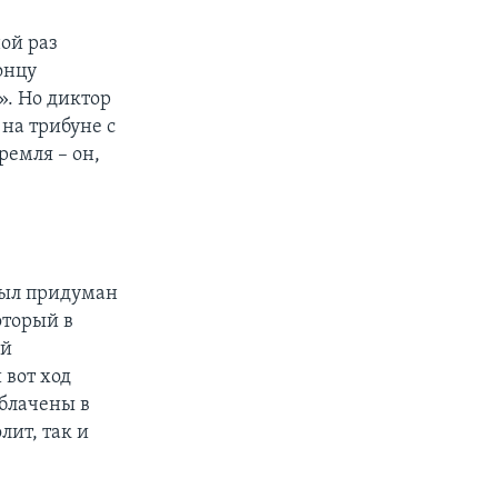
ной раз
онцу
. Но диктор
на трибуне с
емля – он,
Был придуман
оторый в
ей
 вот ход
облачены в
ит, так и