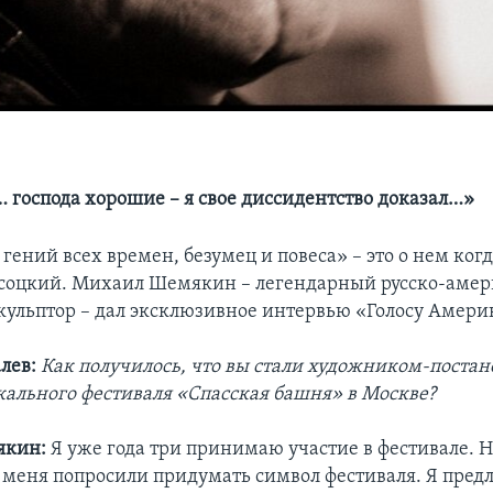
 господа хорошие – я свое диссидентство доказал…»
 гений всех времен, безумец и повеса» – это о нем когд
соцкий. Михаил Шемякин – легендарный русско-аме
кульптор – дал эксклюзивное интервью «Голосу Амери
лев:
Как получилось, что вы стали художником-пост
ального фестиваля «Спасская башня» в Москве?
якин:
Я уже года три принимаю участие в фестивале. 
то меня попросили придумать символ фестиваля. Я пред