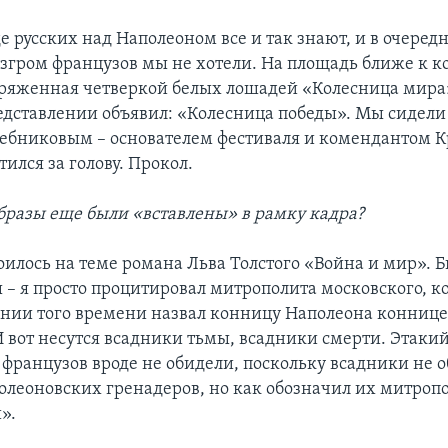
е русских над Наполеоном все и так знают, и в очеред
азгром французов мы не хотели. На площадь ближе к к
ряженная четверкой белых лошадей «Колесница мира»
едставлении объявил: «Колесница победы». Мы сидели 
ебниковым – основателем фестиваля и комендантом Кр
тился за голову. Прокол.
бразы еще были «вставлены» в рамку кадра?
оилось на теме романа Льва Толстого «Война и мир». 
 – я просто процитировал митрополита московского, к
нии того времени назвал конницу Наполеона конниц
 вот несутся всадники тьмы, всадники смерти. Этакий
 французов вроде не обидели, поскольку всадники не 
леоновских гренадеров, но как обозначил их митропол
».