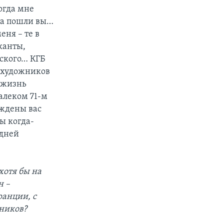
огда мне
: а пошли вы…
еня – те в
канты,
дского… КГБ
х художников
ю жизнь
алеком 71-м
уждены вас
вы когда-
 дней
хотя бы на
н –
ранции, с
ников?