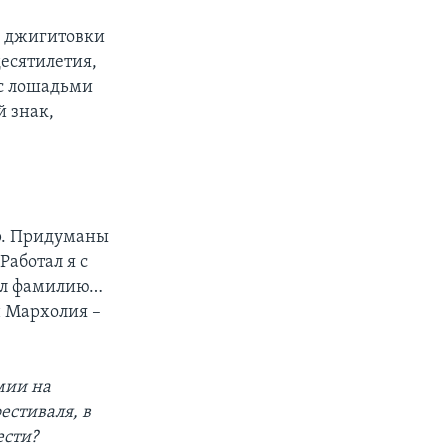
й джигитовки
десятилетия,
 с лошадьми
й знак,
др. Придуманы
аботал я с
был фамилию…
н Мархолия –
мии на
естиваля, в
ести?