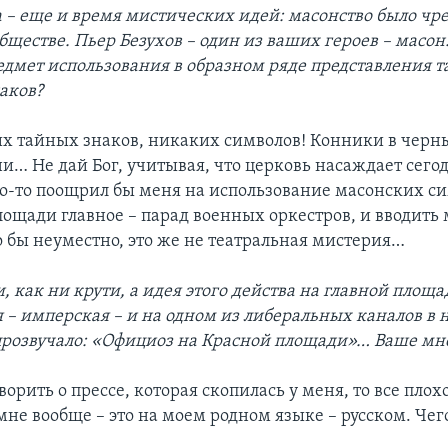
а – еще и время мистических идей: масонство было ч
бществе. Пьер Безухов – один из ваших героев – масон
едмет использования в образном ряде представления 
аков?
 тайных знаков, никаких символов! Конники в черн
и… Не дай Бог, учитывая, что церковь насаждает сего
то-то поощрил бы меня на использование масонских с
лощади главное – парад военных оркестров, и вводить
 бы неуместно, это же не театральная мистерия…
, как ни крути, а идея этого действа на главной площа
я – имперская – и на одном из либеральных каналов в 
прозвучало: «Официоз на Красной площади»… Ваше мн
ворить о прессе, которая скопилась у меня, то все плохо
мне вообще – это на моем родном языке – русском. Чег