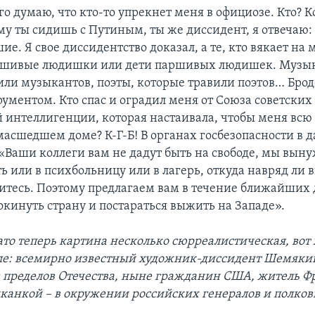
о думаю, что кто-то упрекнет меня в официозе. Кто? К
ему ты сидишь с Путиным, ты же диссидент, я отвечаю
ие. Я свое диссидентство доказал, а те, кто вякает на м
ршивые людишки или дети паршивых людишек. Музы
или музыкантов, поэты, которые травили поэтов… Бро
рументом. Кто спас и оградил меня от Союза советски
ой интеллигенции, которая настаивала, чтобы меня вс
масшедшем доме? К-Г-Б! В органах госбезопасности в д
 «Ваши коллеги вам не дадут быть на свободе, мы вын
ь или в психбольницу или в лагерь, откуда навряд ли 
итесь. Поэтому предлагаем вам в течение ближайших
окинуть страну и постараться выжить на Западе».
зато теперь картина несколько сюрреалистическая, вот 
ле: всемирно известный художник-диссидент Шемяки
 пределов Отечества, ныне гражданин США, житель Ф
анкой – в окружении российских генералов и полков