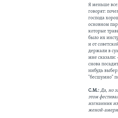
Я меньше всег
говорят: поч
господа хорош
основном па
которые трав
было их инст
и от советск
держали в су
мне сказали:
снова посадит
нибудь выбер
"бесшумно" п
С.М.:
Да, но 
этом фестива
изгнанник из
женой-америк