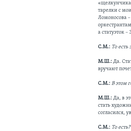
«щелкунчика»
тарелки с мо
Ломоносова –
оркестрантам
а статуэток – 
С.М.:
То есть
М.Ш.:
Да. Ста
вручают поче
С.М.:
В этом 
М.Ш.:
Да, в э
стать художни
согласился, 
С.М.:
То есть?