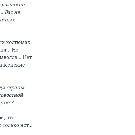
резвычайно
… Вас не
тайных
ых костюмах,
дня… Не
имволов… Нет,
 масонские
ди страны –
новостной
ение?
е, что
о только нет…