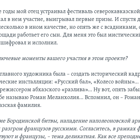
е годы мой отец устраивал фестиваль северокавказско
ал в нем участие, выигрывал первые призы. И спустя 
несколько в ином качестве, но опять же с всадниками,
ощади работает его сын. Для меня это был мистически
сшифровал и исполнил.
лючевые моменты вашего участия в этом проекте?
 главного художника была – создать исторический ка
еские инсталляции: «Русский бал», «Колесо войны»… Р
режиссером абхазского «разлива»… Ну вот, опять за
жбе называю Роман Меланхолия… Вспомнил, он – Рома
азская фамилия.
ие Бородинской битвы, нападение наполеоновской ар
 разгром французов русскими. Согласитесь, в рамках ф
вуют и французы, – тема деликатная. Как все преподн