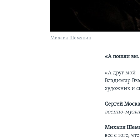
Михаил Шемякин
«А пошли вы…
«А друг мой –
Владимир Вы
художник и с
Сергей Моска
военно-музык
Михаил Шем
все с того, ч