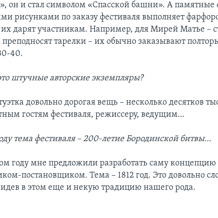
, он и стал символом «Спасской башни». А памятные 
ими рисунками по заказу фестиваля выполняет фарфор
 их дарят участникам. Например, для Мирей Матье – с
 преподносят тарелки – их обычно заказывают полтор
30-40.
 это штучные авторские экземпляры?
туэтка довольно дорогая вещь – несколько десятков ты
тным гостям фестиваля, режиссеру, ведущим…
году тема фестиваля – 200-летие Бородинской битвы…
том году мне предложили разработать саму концепцию 
ком-постановщиком. Тема – 1812 год. Это довольно сл
увидев в этом еще и некую традицию нашего рода.