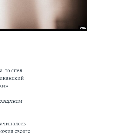
а-то спел
риканский
ки»
ановщиком
Начиналось
ложил своего