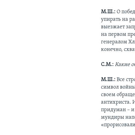
М.Ш.:
О побед
упирать на р
выезжает зап
на первом пр
генералом Хл
конечно, схва
С.М.:
Какие о
М.Ш.:
Все стр
символ войны
своем обраще
антихриста. И
придуман – и
мундиры напо
«прорисовали