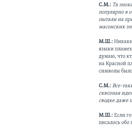
С.М.:
Та эпох
популярно в о
пытали на пр
масонских зн
М.Ш.:
Никаких
языки пламен
думаю, что к
на Красной п
символы было
С.М.:
Все-таки
сквозная иде
сводке даже 
М.Ш.:
Если го
писалось обо 