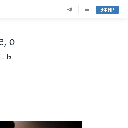
ЭФИР
, о
сть