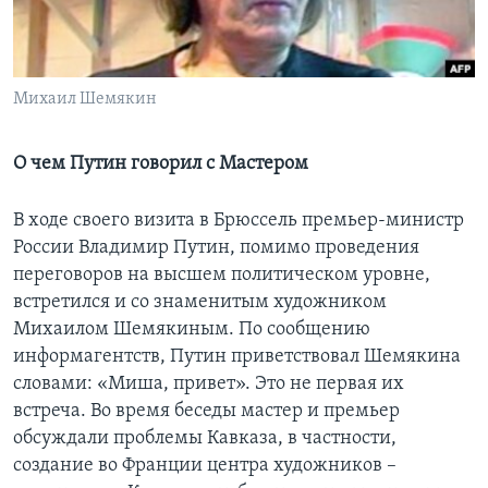
Learning English
СОЦИАЛЬНЫЕ СЕТИ
Михаил Шемякин
О чем Путин говорил с Мастером
Языки
В ходе своего визита в Брюссель премьер-министр
России Владимир Путин, помимо проведения
переговоров на высшем политическом уровне,
встретился и со знаменитым художником
Михаилом Шемякиным. По сообщению
информагентств, Путин приветствовал Шемякина
словами: «Миша, привет». Это не первая их
встреча. Во время беседы мастер и премьер
обсуждали проблемы Кавказа, в частности,
создание во Франции центра художников –