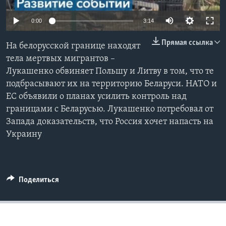
Learning English
0:00
3:14
Прямая ссылка
СОЦИАЛЬНЫЕ СЕТИ
На белорусской границе находят
тела мертвых мигрантов –
Лукашенко обвиняет Польшу и Литву в том, что те
подбрасывают их на территорию Беларуси. НАТО и
Языки
ЕС объявили о планах усилить контроль над
границами с Беларусью. Лукашенко потребовал от
Запада доказательств, что Россия хочет напасть на
Украину
Поделиться