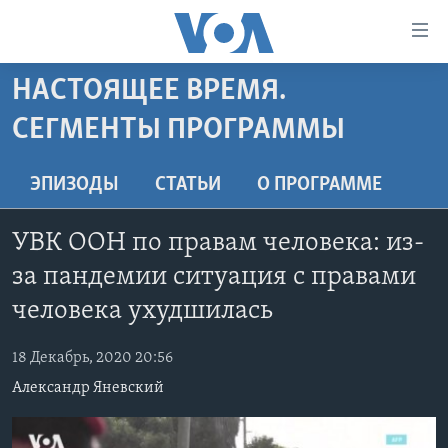
Линки
доступности
Перейти
НАСТОЯЩЕЕ ВРЕМЯ.
на
ГЛАВНОЕ
СЕГМЕНТЫ ПРОГРАММЫ
основной
ПРОГРАММЫ
контент
ПРОЕКТЫ
Перейти
АМЕРИКА
ЭПИЗОДЫ
СТАТЬИ
O ПРОГРАММЕ
к
ЭКСПЕРТИЗА
НОВОСТИ ЗА МИНУТУ
УЧИМ АНГЛИЙСКИЙ
основной
УВК ООН по правам человека: из-
ИНТЕРВЬЮ
ИТОГИ
НАША АМЕРИКАНСКАЯ ИСТОРИЯ
навигации
за пандемии ситуация с правами
Перейти
ФАКТЫ ПРОТИВ ФЕЙКОВ
ПОЧЕМУ ЭТО ВАЖНО?
А КАК В АМЕРИКЕ?
в
человека ухудшилась
ЗА СВОБОДУ ПРЕССЫ
ДИСКУССИЯ VOA
АРТЕФАКТЫ
поиск
УЧИМ АНГЛИЙСКИЙ
18 Декабрь, 2020 20:56
ДЕТАЛИ
АМЕРИКАНСКИЕ ГОРОДКИ
Александр Яневский
ВИДЕО
НЬЮ-ЙОРК NEW YORK
ТЕСТЫ
ПОДПИСКА НА НОВОСТИ
АМЕРИКА. БОЛЬШОЕ ПУТЕШЕСТВИЕ