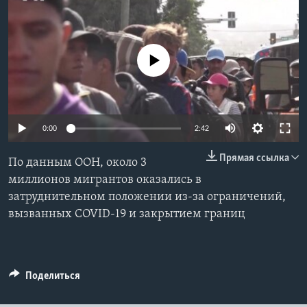
Learning English
No media source currently available
СОЦИАЛЬНЫЕ СЕТИ
Языки
0:00
2:42
Прямая ссылка
По данным ООН, около 3
миллионов мигрантов оказались в
затруднительном положении из-за ограничений,
вызванных COVID-19 и закрытием границ
Поделиться