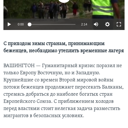
Learning English
0:00
2:14
СОЦИАЛЬНЫЕ СЕТИ
С приходом зимы странам, принимающим
беженцев, необходимо утеплить временные лагеря
Языки
ВАШИНГТОН —
Гуманитарный кризис поразил не
только Европу Восточную, но и Западную.
Крупнейшие со времен Второй мировой войны
потоки беженцев продолжают пересекать Балканы,
стремясь добраться до наиболее богатых стран
Европейского Союза. С приближением холодов
перед властями стоит нелегкая задача разместить
мигрантов в безопасных условиях.