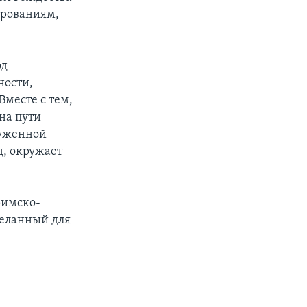
ерованиям,
од
ности,
месте с тем,
на пути
руженной
д, окружает
римско-
желанный для