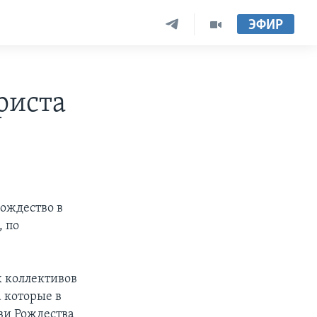
ЭФИР
риста
рождество в
, по
х коллективов
 которые в
ви Рождества