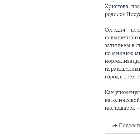
Христова, по
родился Иису
Сегодня – по
повышенного и
затишьем в с
по мнению мн
нормализации
израильскими
город с трех 
Как упомянул
католической
нас подарок –
Поделит