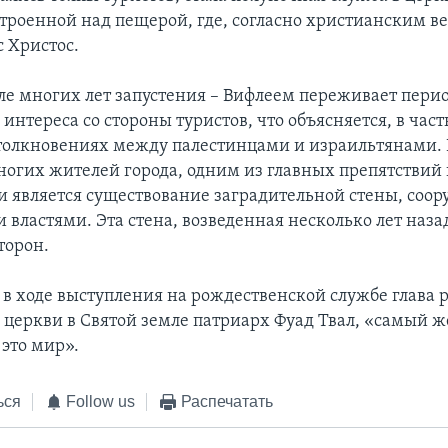
строенной над пещерой, где, согласно христианским в
с Христос.
сле многих лет запустения – Вифлеем переживает пери
нтереса со стороны туристов, что объясняется, в част
толкновениях между палестинцами и израильтянами. В
огих жителей города, одним из главных препятствий 
 является существование заградительной стены, соо
 властями. Эта стена, возведенная несколько лет наза
сторон.
 в ходе выступления на рождественской службе глава 
 церкви в Святой земле патриарх Фуад Твал, «самый 
 это мир».
ься
Follow us
Распечатать