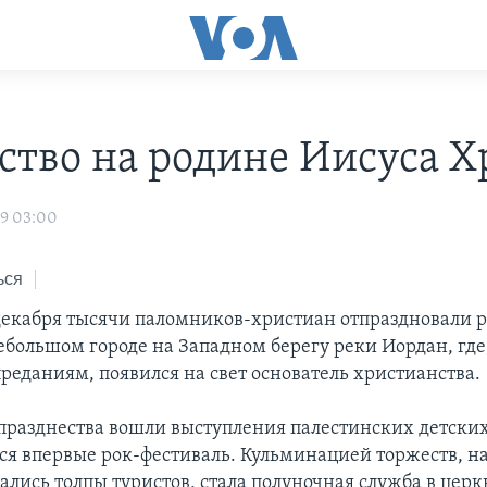
ство на родине Иисуса Х
09 03:00
ься
 декабря тысячи паломников-христиан отпраздновали 
ебольшом городе на Западном берегу реки Иордан, где
реданиям, появился на свет основатель христианства.
празднества вошли выступления палестинских детски
ся впервые рок-фестиваль. Кульминацией торжеств, на
ались толпы туристов, стала полуночная служба в церк