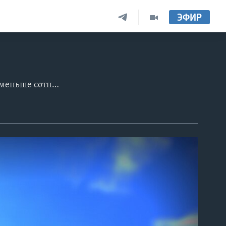
ЭФИР
Ранним утром в городок Миддлбург вошла кавалькада охотников числом не меньше сотни в окружении своры резвых на гону фоксхаундов. Традиция.