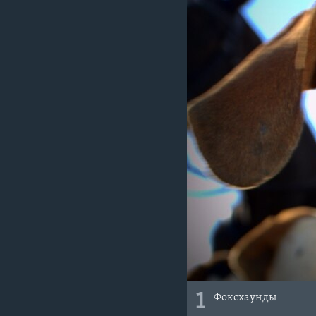
1
Фоксхаунды