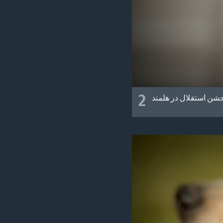
2
شن استقلال در هلمند